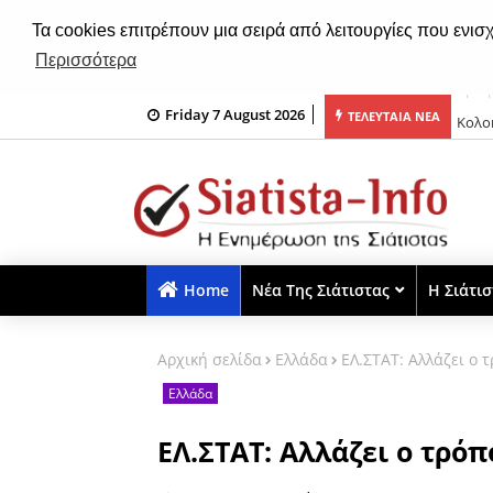
Τα cookies επιτρέπουν μια σειρά από λειτουργίες που ενισ
Περισσότερα
Friday 7 August 2026
του
Κολοκ
ΤΕΛΕΥΤΑΙΑ ΝΕΑ
Home
Νέα Της Σιάτιστας
Η Σιάτι
Αρχική σελίδα
Ελλάδα
ΕΛ.ΣΤΑΤ: Αλλάζει ο
Ελλάδα
ΕΛ.ΣΤΑΤ: Αλλάζει ο τρό