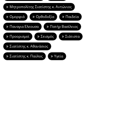
Μητροπολίτης Σιατίστης κ. Αντώνιος
Ομορφιά
Ορθοδοξία
Παιδεία
Παναγια Ελεουσα
Πατήρ Βασίλειος
Προορισμοί
Σεισμός
Σιάτιστα
Σιατίστης κ. Αθανάσιος
Σιατίστης κ. Παύλος
Υγεία