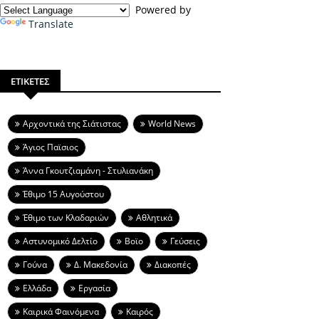
Powered by
Translate
ΕΤΙΚΕΤΕΣ
Aρχοντικά της Σιάτιστας
World News
Άγιος Παϊσιος
Άννα Γκουτζιαμάνη - Στυλιανάκη
Έθιμο 15 Αυγούστου
Έθιμο των Κλαδαριών
Αθλητικά
Αστυνομικό Δελτίο
Βοϊο
Γεύσεις
Γούνα
Δ. Μακεδονία
Διακοπές
Ελλάδα
Εργασία
Καιρικά Φαινόμενα
Καιρός