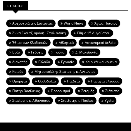
ΕΤΙΚΕΤΕΣ
Aρχοντικά της Σιάτιστας
World News
Άγιος Παϊσιος
Άννα Γκουτζιαμάνη - Στυλιανάκη
Έθιμο 15 Αυγούστου
Έθιμο των Κλαδαριών
Αθλητικά
Αστυνομικό Δελτίο
Βοϊο
Γεύσεις
Γούνα
Δ. Μακεδονία
Διακοπές
Ελλάδα
Εργασία
Καιρικά Φαινόμενα
Καιρός
Μητροπολίτης Σιατίστης κ. Αντώνιος
Ομορφιά
Ορθοδοξία
Παιδεία
Παναγια Ελεουσα
Πατήρ Βασίλειος
Προορισμοί
Σεισμός
Σιάτιστα
Σιατίστης κ. Αθανάσιος
Σιατίστης κ. Παύλος
Υγεία