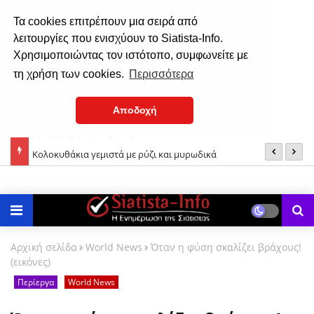
Τα cookies επιτρέπουν μια σειρά από
λειτουργίες που ενισχύουν το Siatista-Info.
Χρησιμοποιώντας τον ιστότοπο, συμφωνείτε με
τη χρήση των cookies.
Περισσότερα
Αποδοχή
Κολοκυθάκια γεμιστά με ρύζι και μυρωδικά
1
Αρχική σελίδα
World News
Όταν η φύση σκαλίζει βράχους!
(εικόνες)
Περίεργα
World News