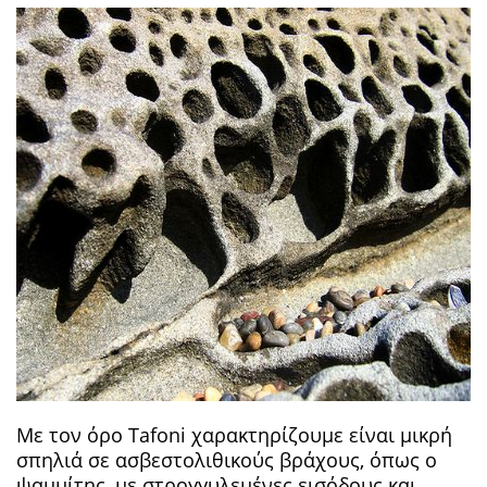
Με τον όρο Tafoni χαρακτηρίζουμε είναι μικρή
σπηλιά σε ασβεστολιθικούς βράχους, όπως ο
ψαμμίτης, με στρογγυλεμένες εισόδους και