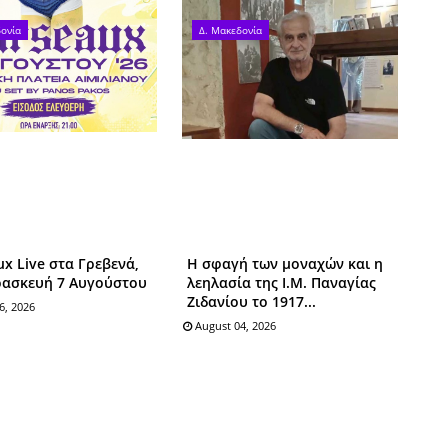
ονία
Δ. Μακεδονία
x Live στα Γρεβενά,
Η σφαγή των μοναχών και η
ρασκευή 7 Αυγούστου
λεηλασία της Ι.Μ. Παναγίας
Ζιδανίου το 1917...
6, 2026
August 04, 2026