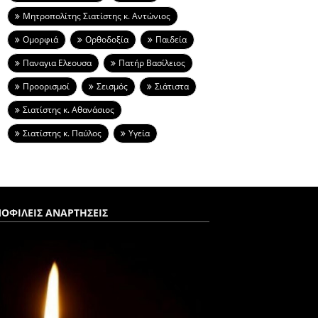
Μητροπολίτης Σιατίστης κ. Αντώνιος
Ομορφιά
Ορθοδοξία
Παιδεία
Παναγια Ελεουσα
Πατήρ Βασίλειος
Προορισμοί
Σεισμός
Σιάτιστα
Σιατίστης κ. Αθανάσιος
Σιατίστης κ. Παύλος
Υγεία
ΟΦΙΛΕΙΣ ΑΝΑΡΤΗΣΕΙΣ