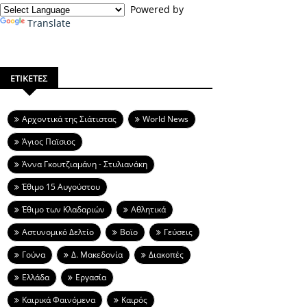
Powered by
Translate
ΕΤΙΚΕΤΕΣ
Aρχοντικά της Σιάτιστας
World News
Άγιος Παϊσιος
Άννα Γκουτζιαμάνη - Στυλιανάκη
Έθιμο 15 Αυγούστου
Έθιμο των Κλαδαριών
Αθλητικά
Αστυνομικό Δελτίο
Βοϊο
Γεύσεις
Γούνα
Δ. Μακεδονία
Διακοπές
Ελλάδα
Εργασία
Καιρικά Φαινόμενα
Καιρός