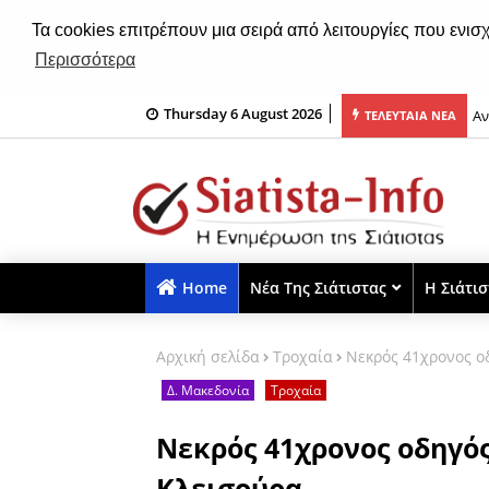
Τα cookies επιτρέπουν μια σειρά από λειτουργίες που ενισ
Περισσότερα
Αν
Thursday 6 August 2026
ΤΕΛΕΥΤΑΙΑ ΝΕΑ
Ma
Home
Νέα Της Σιάτιστας
Η Σιάτι
Αρχική σελίδα
Τροχαία
Νεκρός 41χρονος ο
Δ. Μακεδονία
Τροχαία
Νεκρός 41χρονος οδηγός
Κλεισούρα