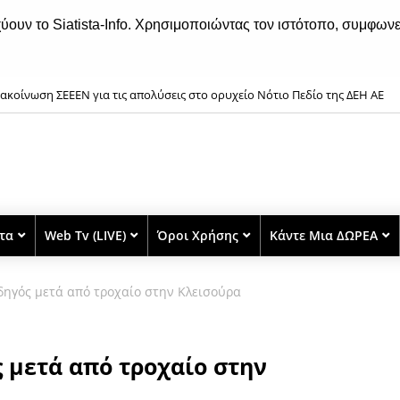
χύουν το Siatista-Info. Χρησιμοποιώντας τον ιστότοπο, συμφωνε
ακοίνωση ΣΕΕΕΝ για τις απολύσεις στο ορυχείο Νότιο Πεδίο της ΔΕΗ ΑΕ
rseaux Live στα Γρεβενά, την Παρασκευή 7 Αυγούστου
στα
Web Tv (LIVE)
Όροι Χρήσης
Κάντε Μια ΔΩΡΕΑ
δηγός μετά από τροχαίο στην Κλεισούρα
 μετά από τροχαίο στην