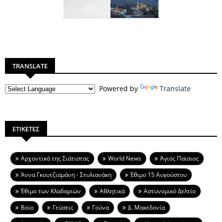
TRANSLATE
Powered by
Translate
ΕΤΙΚΕΤΕΣ
Aρχοντικά της Σιάτιστας
World News
Άγιος Παϊσιος
Άννα Γκουτζιαμάνη - Στυλιανάκη
Έθιμο 15 Αυγούστου
Έθιμο των Κλαδαριών
Αθλητικά
Αστυνομικό Δελτίο
Βοϊο
Γεύσεις
Γούνα
Δ. Μακεδονία