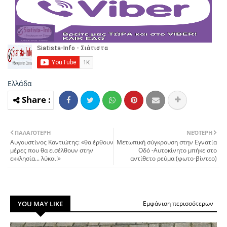
Ελλάδα
ΠΑΛΑΙΌΤΕΡΗ
ΝΕΌΤΕΡΗ
Αυγουστίνος Καντιώτης: «θα έρθουν
Μετωπική σύγκρουση στην Εγνατία
μέρες που θα εισέλθουν στην
Οδό -Αυτοκίνητο μπήκε στο
εκκλησία... λύκοι!»
αντίθετο ρεύμα (φωτο-βίντεο)
YOU MAY LIKE
Εμφάνιση περισσότερων