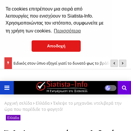
Τα cookies επιτρέπουν μια σειρά από
λειτουργίες που ενισχύουν το Siatista-Info.
Χρησιμοποιώντας τον ιστότοπο, συμφωνείτε με
τη χρήση των cookies.
Περισσότερα
Αποδοχή
ς» και
Ειδικός στον ύπνο εξηγεί γιατί το δυνατό φως το βράδυ
Υ
καθυστερεί την αποκοίμηση
Αρχική σελίδα
Ελλάδα
Έκλεψε το μηχανάκι ντελιβερά την
ώρα που παρέδιδε το φαγητό!
Ελλάδα