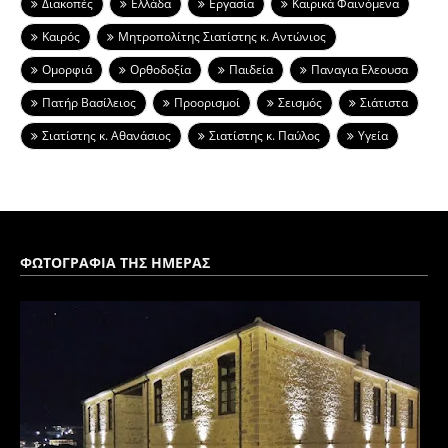
Διακοπές
Ελλάδα
Εργασία
Καιρικά Φαινόμενα
Καιρός
Μητροπολίτης Σιατίστης κ. Αντώνιος
Ομορφιά
Ορθοδοξία
Παιδεία
Παναγια Ελεουσα
Πατήρ Βασίλειος
Προορισμοί
Σεισμός
Σιάτιστα
Σιατίστης κ. Αθανάσιος
Σιατίστης κ. Παύλος
Υγεία
ΦΩΤΟΓΡΑΦΙΑ ΤΗΣ ΗΜΕΡΑΣ