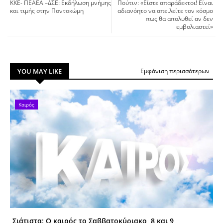
ΚΚΕ- ΠΕΑΕΑ –ΔΣΕ: Εκδήλωση μνήμης
Πούτιν: «Είστε απαράδεκτοι! Είναι
και τιμής στην Ποντοκώμη
αδιανόητο να απειλείτε τον κόσμο
πως θα απολυθεί αν δεν
εμβολιαστεί»
YOU MAY LIKE
Εμφάνιση περισσότερων
Καιρός
Σιάτιστα: O καιρός το Σαββατοκύριακο, 8 και 9