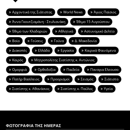
Aρχοντικά της Σιάτιστας
World News
Άγιος Παϊσιος
Άννα Γκουτζιαμάνη - Στυλιανάκη
Έθιμο 15 Αυγούστου
Έθιμο των Κλαδαριών
Αθλητικά
Αστυνομικό Δελτίο
Βοϊο
Γεύσεις
Γούνα
Δ. Μακεδονία
Διακοπές
Ελλάδα
Εργασία
Καιρικά Φαινόμενα
Καιρός
Μητροπολίτης Σιατίστης κ. Αντώνιος
Ομορφιά
Ορθοδοξία
Παιδεία
Παναγια Ελεουσα
Πατήρ Βασίλειος
Προορισμοί
Σεισμός
Σιάτιστα
Σιατίστης κ. Αθανάσιος
Σιατίστης κ. Παύλος
Υγεία
ΦΩΤΟΓΡΑΦΙΑ ΤΗΣ ΗΜΕΡΑΣ