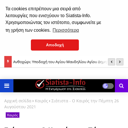
Τα cookies επιτρέπουν μια σειρά από
λειτουργίες που ενισχύουν το Siatista-Info.
Χρησιμοποιώντας τον ιστότοπο, συμφωνείτε με
τη χρήση των cookies.
Περισσότερα
Αποδοχή
ο
Ανθοχώρι: Υποδοχή του Αγίου Μανδηλίου Αγίου Δημητρίου &
Μ
Τιμίου Σταυρού του Αγίου Νεκταρίου, το Σάββατο 8 Αυγούστου
Π
Αρχική σελίδα
Καιρός
Σιάτιστα - Ο Καιρός την Πέμπτη 26
Αυγούστου 2021
Καιρός