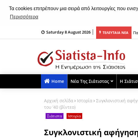
Τα cookies επιτρέπουν μια σειρά από λειτουργίες που ενισ
Περισσότερα
Saturday 8 August 2026
ιτών Σιάτιστας: Έκθεση ζωγραφικής από 11 έως 16 Αυγούστου 2026
Πα
ΤΕΛΕΥΤΑΙΑ ΝΕΑ
Home
Νέα Της Σιάτιστας
Η Σιάτι
Αρχική σελίδα
Iστορία
Συγκλονιστική αφήγ
του ’40 (βίντεο)
Σιάτιστα
Iστορία
Συγκλονιστική αφήγηση