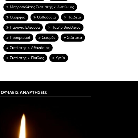
Μητροπολίτης Σιατίστης κ. Αντώνιος
Ομορφιά
Ορθοδοξία
Παιδεία
Παναγια Ελεουσα
Πατήρ Βασίλειος
Προορισμοί
Σεισμός
Σιάτιστα
Σιατίστης κ. Αθανάσιος
Σιατίστης κ. Παύλος
Υγεία
ΟΦΙΛΕΙΣ ΑΝΑΡΤΗΣΕΙΣ