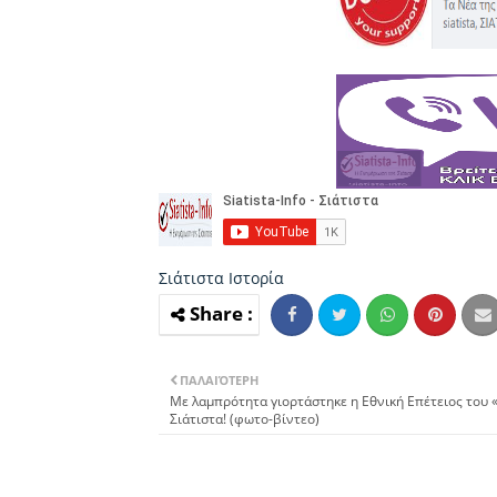
Σιάτιστα
Iστορία
ΠΑΛΑΙΌΤΕΡΗ
Με λαμπρότητα γιορτάστηκε η Eθνική Eπέτειος του 
Σιάτιστα! (φωτο-βίντεο)