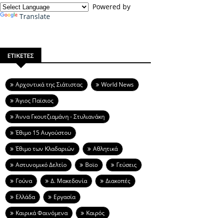
Powered by
Translate
ΕΤΙΚΕΤΕΣ
Aρχοντικά της Σιάτιστας
World News
Άγιος Παϊσιος
Άννα Γκουτζιαμάνη - Στυλιανάκη
Έθιμο 15 Αυγούστου
Έθιμο των Κλαδαριών
Αθλητικά
Αστυνομικό Δελτίο
Βοϊο
Γεύσεις
Γούνα
Δ. Μακεδονία
Διακοπές
Ελλάδα
Εργασία
Καιρικά Φαινόμενα
Καιρός