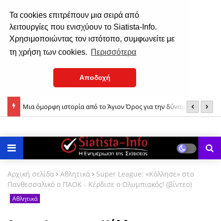
Τα cookies επιτρέπουν μια σειρά από
λειτουργίες που ενισχύουν το Siatista-Info.
Χρησιμοποιώντας τον ιστότοπο, συμφωνείτε με
τη χρήση των cookies.
Περισσότερα
Αποδοχή
ίου &
Μια όμορφη ιστορία από το Άγιον Όρος για την δύναμη της
Σ
ούστου
Παναγίας μας!
Αρχική σελίδα
Αθλητικά
Super League: «Κόλλησε» στο
Πανθεσσαλικό ο ΠΑΟΚ - Κέρδισε ο Ολυμπιακός! (βίντεο)
Αθλητικά