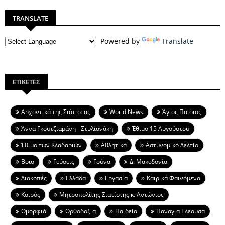
TRANSLATE
Powered by
Translate
ΕΤΙΚΕΤΕΣ
Aρχοντικά της Σιάτιστας
World News
Άγιος Παϊσιος
Άννα Γκουτζιαμάνη - Στυλιανάκη
Έθιμο 15 Αυγούστου
Έθιμο των Κλαδαριών
Αθλητικά
Αστυνομικό Δελτίο
Βοϊο
Γεύσεις
Γούνα
Δ. Μακεδονία
Διακοπές
Ελλάδα
Εργασία
Καιρικά Φαινόμενα
Καιρός
Μητροπολίτης Σιατίστης κ. Αντώνιος
Ομορφιά
Ορθοδοξία
Παιδεία
Παναγια Ελεουσα