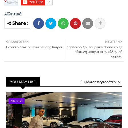
Αθλητικά
ΠΑΛΑΙΌΤΕΡΗ
ΝΕΌΤΕΡΗ
Έκτακτο Δελτίο Επιδείνωσης Καιρού
Καστελόριζο: Τουρκικό drone έριξε
κόκκινη μπογιά στην ελληνική
σημαία
YOU MAY LIKE
Εμφάνιση περισσότερων
Αθλητικά