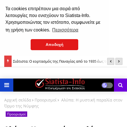
Τα cookies επιτρέπουν μια σειρά από
λειτουργίες που ενισχύουν το Siatista-Info.
Χρησιμοποιώντας τον ιστότοπο, συμφωνείτε με
τη χρήση των cookies.
Περισσότερα
Αποδοχή
Σιάτιστα: Ο εορτασμός της Παναγίας από το 1935 έως το 1937!
Σ
Δημόσια Βιβλιοθήκη: Γιορτή λήξης «Το βιβλίο θησαυρός» (φωτο)
2
Αρχική σελίδα
Προορισμοί
Αλύπα: Η μυστική παραλία στον
Όρμο της Νύμφης
Προορισμοί