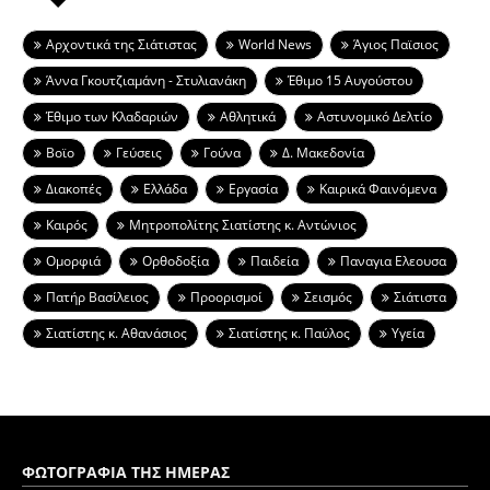
Aρχοντικά της Σιάτιστας
World News
Άγιος Παϊσιος
Άννα Γκουτζιαμάνη - Στυλιανάκη
Έθιμο 15 Αυγούστου
Έθιμο των Κλαδαριών
Αθλητικά
Αστυνομικό Δελτίο
Βοϊο
Γεύσεις
Γούνα
Δ. Μακεδονία
Διακοπές
Ελλάδα
Εργασία
Καιρικά Φαινόμενα
Καιρός
Μητροπολίτης Σιατίστης κ. Αντώνιος
Ομορφιά
Ορθοδοξία
Παιδεία
Παναγια Ελεουσα
Πατήρ Βασίλειος
Προορισμοί
Σεισμός
Σιάτιστα
Σιατίστης κ. Αθανάσιος
Σιατίστης κ. Παύλος
Υγεία
ΦΩΤΟΓΡΑΦΙΑ ΤΗΣ ΗΜΕΡΑΣ