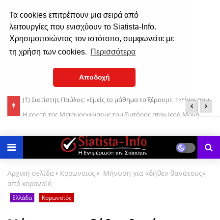
Τα cookies επιτρέπουν μια σειρά από
λειτουργίες που ενισχύουν το Siatista-Info.
Χρησιμοποιώντας τον ιστότοπο, συμφωνείτε με
τη χρήση των cookies.
Περισσότερα
Αποδοχή
οι που
Η εορτή της Μεταμορφώσεως του Σωτήρος στην Ιερά Μονή
Μ
Δρυοβούνου (φωτο)
Αρχική σελίδα
Κορωνοϊός
Μήνυση για «δήθεν θανάτους»
από κορονοϊό
Ελλάδα
Κορωνοϊός