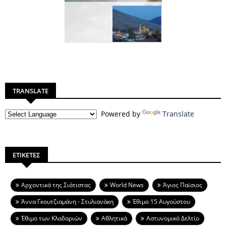
TRANSLATE
Powered by
Translate
ΕΤΙΚΕΤΕΣ
Aρχοντικά της Σιάτιστας
World News
Άγιος Παϊσιος
Άννα Γκουτζιαμάνη - Στυλιανάκη
Έθιμο 15 Αυγούστου
Έθιμο των Κλαδαριών
Αθλητικά
Αστυνομικό Δελτίο