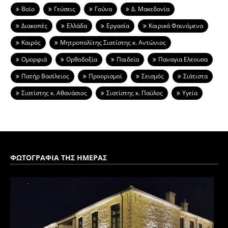
Βοϊο
Γεύσεις
Γούνα
Δ. Μακεδονία
Διακοπές
Ελλάδα
Εργασία
Καιρικά Φαινόμενα
Καιρός
Μητροπολίτης Σιατίστης κ. Αντώνιος
Ομορφιά
Ορθοδοξία
Παιδεία
Παναγια Ελεουσα
Πατήρ Βασίλειος
Προορισμοί
Σεισμός
Σιάτιστα
Σιατίστης κ. Αθανάσιος
Σιατίστης κ. Παύλος
Υγεία
ΦΩΤΟΓΡΑΦΙΑ ΤΗΣ ΗΜΕΡΑΣ