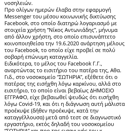
νοσηλειών.
Προ ολίγων ημερών έλαβα στην εφαρμογή
Messenger του μέσου κοινωνικής δικτύωσης
Facebook, στο οποίο διατηρώ λογαριασμό με
στοιχεία χρήστη “Νίκος Αντωνιάδης”, μήνυμα
από άλλον χρήστη, στο οποίο επισυνάπτετο
κοινοποιηθείσα την 19.6.2020 ανάρτηση μέλους
του Facebook, το οποίο είχε προβεί σε πολύ
σοβαρή επώνυμη καταγγελία.
Ειδικότερα, το μέλος του Facebook Γ.Γ.,
αναρτώντας το εισιτήριο του πατέρα της, Αθα.
Γιδ., στο νοσοκομείο “ΣΩΤΗΡΙΑ”, εξέθετε ότι ο
πατέρας της εισήχθη λόγω καρκίνου, αλλά στο
εισιτήριο, το οποίο είναι βεβαίως ΔΗΜΟΣΙΟ
ΕΓΓΡΑΦΟ, είχε βεβαιωθεί ψευδώς ότι εισήχθη
λόγω Covid-19, και ότι η διάγνωση αυτή μάλιστα
προέκυψε (δήθεν προέκυψε, κατά την
καταγγέλλουσα) μετά από τεστ σε διαγνωστικό
εργαστήριο, εκτός δηλαδή του νοσοκομείου
“ΣΩΤΗΡΙΑ” και προ της εισαγωγής του κ.