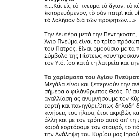
«....Καὶ εἰς τὸ πνεῦμα τὸ ἅγιον, τὸ
ἐκπορευόμενον, τὸ σὺν πατρὶ καὶ 
τὸ λαλῆσαν διὰ τῶν προφητῶν....»
Την Δευτέρα μετά την Πεντηκοστή, 
Άγιο Πνεύμα είναι το τρίτο πρόσωπ
του Πατρός. Είναι ομοούσιο με τα 
Σύμβολο της Πίστεως «συνπροσκυνε
τον Υιό, ίσο κατά τη λατρεία και την
Τα χαρίσματα του Αγίου Πνεύμα
Μεγάλα είναι και ξεπερνούν την α
σήμερα ο φιλάνθρωπος Θεός. Γι’ αυ
αγαλλίαση ας ανυμνήσουμε τον Κύρι
εορτή και πανηγύρι.Όπως δηλαδή δι
κινήσεις του ήλιου, έτσι ακριβώς κ
άλλη και με τον τρόπο αυτό απ’ τη
καιρό εορτάσαμε τον σταυρό, το πά
την Ανάληψη του Κυρίου μας Ιησο