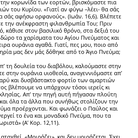
 την κορωνίδα των εορτών, βρισκόμαστε πια
ν του Κυρίου. «Γιατί αν φύγω –λέει- θα σάς
α σάς αφήσω ορφανούς». (Ιωάν. 16,6). Βλέπετε
τε την ανέκφραστη φιλανθρωπία Του; Πριν
, κάθισε στον βασιλικό θρόνο, στα δεξιά του
 δώρο τα χαρίσματα του Αγίου Πνεύματος και
ιρα ουράνια αγαθά. Γιατί, πες μου, ποιο από
ρία μας δεν μάς δόθηκε από το Άγιο Πνεύμα;
’ τη δουλεία του διαβόλου, καλούμαστε στην
ε στην ουράνια υιοθεσία, αναγεννιόμαστε απ’
βαρύ και δυσβάστακτο φορτίο των αμαρτιών
ος βλέπουμε να υπάρχουν τόσοι ιερείς κι
κλησίας. Απ’ την πηγή αυτή πήγασαν πλούτη
και όλα τα άλλα που συνήθως στολίζουν την
εύμα προέρχονται. Και φωνάζει ο Παύλος και
νεργεί το ένα και μοναδικό Πνεύμα, που τα
ριστά» (Α’ Κορ. 12,11).
ιαταχθεί. «Μοιράζει», και δεν μοιράζεται. Έχει