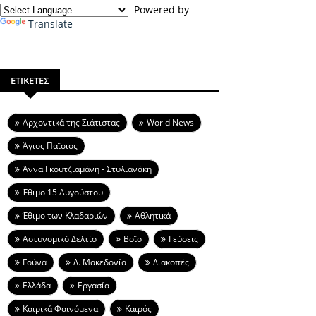
Powered by
Translate
ΕΤΙΚΕΤΕΣ
Aρχοντικά της Σιάτιστας
World News
Άγιος Παϊσιος
Άννα Γκουτζιαμάνη - Στυλιανάκη
Έθιμο 15 Αυγούστου
Έθιμο των Κλαδαριών
Αθλητικά
Αστυνομικό Δελτίο
Βοϊο
Γεύσεις
Γούνα
Δ. Μακεδονία
Διακοπές
Ελλάδα
Εργασία
Καιρικά Φαινόμενα
Καιρός