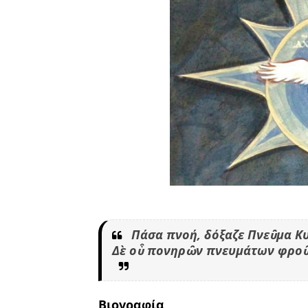
Πάσα πνοή, δόξαζε Πνεῦμα Κ
Δὲ οὗ πονηρῶν πνευμάτων φροῦ
Βιογραφία