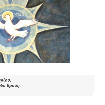
υρίου,
δα θράση.