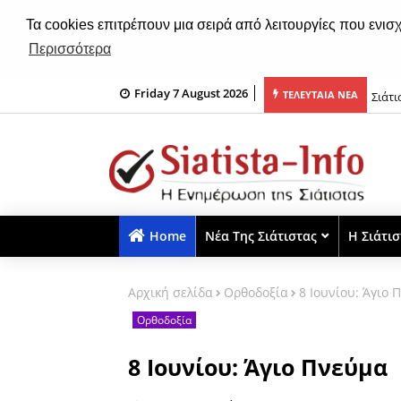
Τα cookies επιτρέπουν μια σειρά από λειτουργίες που ενισ
Περισσότερα
Friday 7 August 2026
ωκλησιού της Μεταμορφώσεως του Σωτήρος Χριστού (ηχητικό)
Σιάτ
ΤΕΛΕΥΤΑΙΑ ΝΕΑ
Home
Νέα Της Σιάτιστας
Η Σιάτι
Αρχική σελίδα
Ορθοδοξία
8 Ιουνίου: Άγιο 
Ορθοδοξία
8 Ιουνίου: Άγιο Πνεύμα