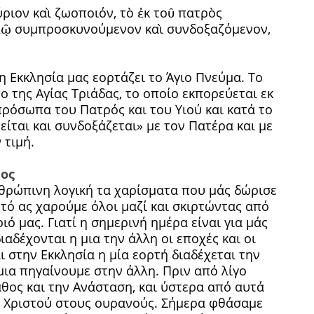
 κύριον καὶ ζωοποιόν, τὸ ἐκ τοῦ πατρὸς
υἱῷ συμπροσκυνούμενον καὶ συνδοξαζόμενον,
η Εκκλησία μας εορτάζει το Άγιο Πνεύμα. Το
ο της Αγίας Τριάδας, το οποίο εκπορεύεται εκ
πρόσωπα του Πατρός και του Υιού και κατά το
ίται και συνδοξάζεται» με τον Πατέρα και με
 τιμή.
τος
νθρώπινη λογική τα χαρίσματα που μάς δώρισε
τό ας χαρούμε όλοι μαζί και σκιρτώντας από
ό μας. Γιατί η σημερινή ημέρα είναι για μάς
αδέχονται η μια την άλλη οι εποχές και οι
αι στην Εκκλησία η μία εορτή διαδέχεται την
 μια πηγαίνουμε στην άλλη. Πριν από λίγο
θος και την Ανάσταση, και ύστερα από αυτά
ύ Χριστού στους ουρανούς. Σήμερα φθάσαμε