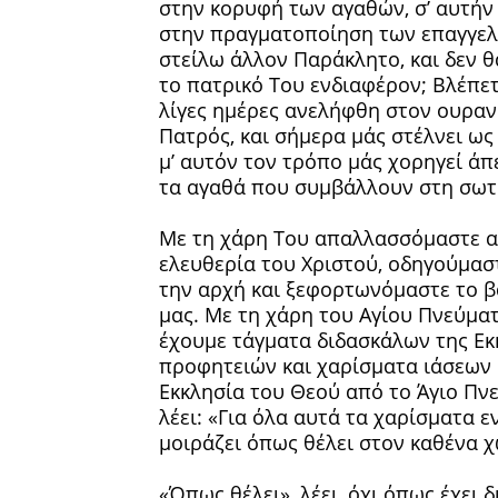
στην κορυφή των αγαθών, σ’ αυτήν
στην πραγματοποίηση των επαγγελιώ
στείλω άλλον Παράκλητο, και δεν θ
το πατρικό Του ενδιαφέρον; Βλέπε
λίγες ημέρες ανελήφθη στον ουρανό
Πατρός, και σήμερα μάς στέλνει ως
μ’ αυτόν τον τρόπο μάς χορηγεί άπε
τα αγαθά που συμβάλλουν στη σωτη
Με τη χάρη Του απαλλασσόμαστε απ
ελευθερία του Χριστού, οδηγούμαστ
την αρχή και ξεφορτωνόμαστε το 
μας. Με τη χάρη του Αγίου Πνεύματ
έχουμε τάγματα διδασκάλων της Εκ
προφητειών και χαρίσματα ιάσεων 
Εκκλησία του Θεού από το Άγιο Πν
λέει: «Για όλα αυτά τα χαρίσματα ε
μοιράζει όπως θέλει στον καθένα χω
«Όπως θέλει», λέει, όχι όπως έχει δ