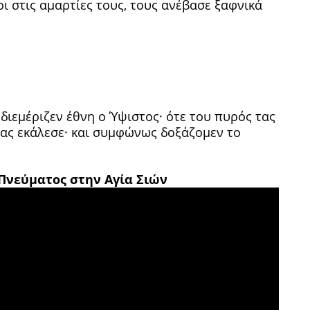
στις αμαρτίες τους, τους ανέβασε ξαφνικά
διεμέριζεν έθνη ο Ύψιστος· ότε του πυρός τας
τας εκάλεσε· και συμφώνως δοξάζομεν το
Πνεύματος στην Αγία Σιών