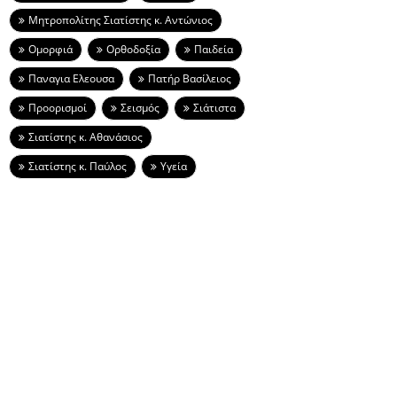
Μητροπολίτης Σιατίστης κ. Αντώνιος
Ομορφιά
Ορθοδοξία
Παιδεία
Παναγια Ελεουσα
Πατήρ Βασίλειος
Προορισμοί
Σεισμός
Σιάτιστα
Σιατίστης κ. Αθανάσιος
Σιατίστης κ. Παύλος
Υγεία