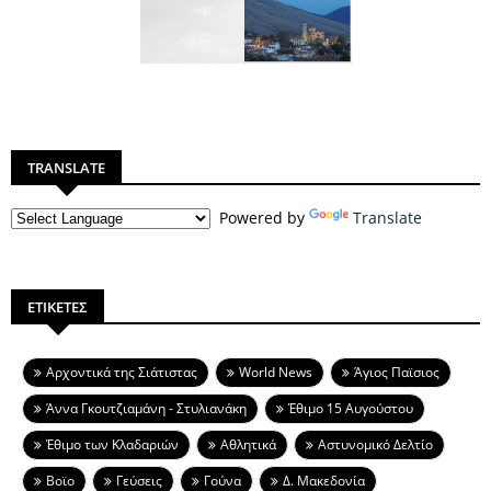
TRANSLATE
Powered by
Translate
ΕΤΙΚΕΤΕΣ
Aρχοντικά της Σιάτιστας
World News
Άγιος Παϊσιος
Άννα Γκουτζιαμάνη - Στυλιανάκη
Έθιμο 15 Αυγούστου
Έθιμο των Κλαδαριών
Αθλητικά
Αστυνομικό Δελτίο
Βοϊο
Γεύσεις
Γούνα
Δ. Μακεδονία