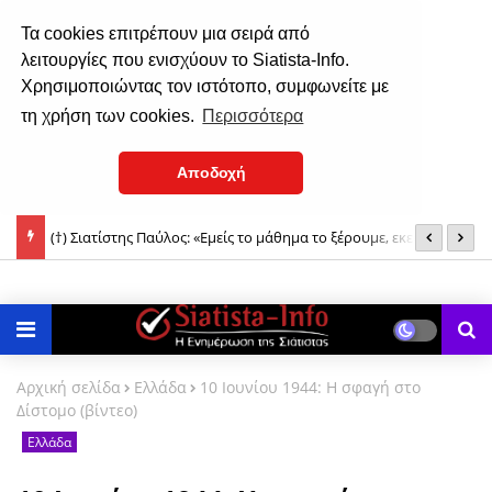
Τα cookies επιτρέπουν μια σειρά από
λειτουργίες που ενισχύουν το Siatista-Info.
Χρησιμοποιώντας τον ιστότοπο, συμφωνείτε με
τη χρήση των cookies.
Περισσότερα
Αποδοχή
στού
(†) Σιατίστης Παύλος: «Εμείς το μάθημα το ξέρουμε, εκείνοι που
Η
δεν το ξέρουν θα χάσουν...»
Δ
Αρχική σελίδα
Ελλάδα
10 Ιουνίου 1944: Η σφαγή στο
Δίστομο (βίντεο)
Ελλάδα