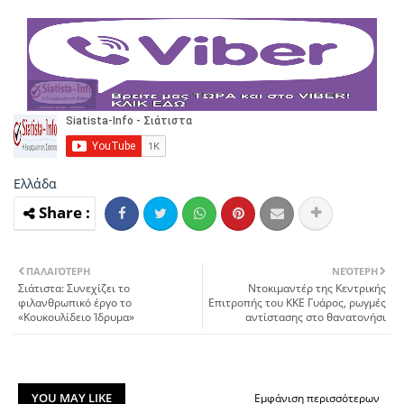
Ελλάδα
ΠΑΛΑΙΌΤΕΡΗ
ΝΕΌΤΕΡΗ
Σιάτιστα: Συνεχίζει το
Ντοκιμαντέρ της Κεντρικής
φιλανθρωπικό έργο το
Επιτροπής του ΚΚΕ Γυάρος, ρωγμές
«Κουκουλίδειο Ίδρυμα»
αντίστασης στο θανατονήσι
YOU MAY LIKE
Εμφάνιση περισσότερων