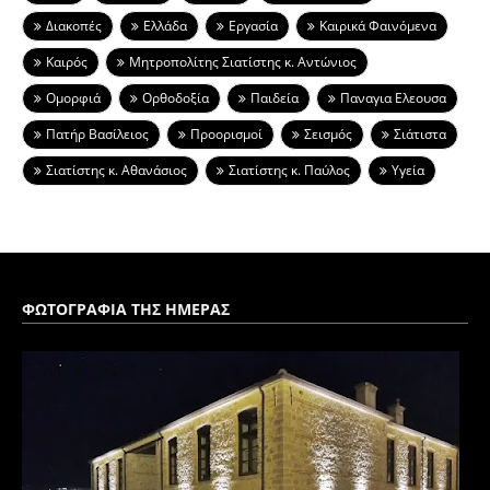
Διακοπές
Ελλάδα
Εργασία
Καιρικά Φαινόμενα
Καιρός
Μητροπολίτης Σιατίστης κ. Αντώνιος
Ομορφιά
Ορθοδοξία
Παιδεία
Παναγια Ελεουσα
Πατήρ Βασίλειος
Προορισμοί
Σεισμός
Σιάτιστα
Σιατίστης κ. Αθανάσιος
Σιατίστης κ. Παύλος
Υγεία
ΦΩΤΟΓΡΑΦΙΑ ΤΗΣ ΗΜΕΡΑΣ