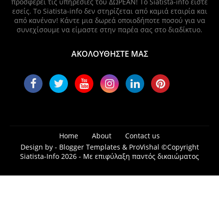
προσφέρει τις υπηρεσίες του ΔΩΡΕΑΝ! Το Siatista-info είστε
εσείς. Το Siatista-info δεν στηρίζεται από καμιά εταιρία και
από κανέναν! Κάντε μια δωρεά οποιοδήποτε ποσού για να
συνεχίσουμε να είμαστε στην παρέα σας στο διαδίκτυο.
ΑΚΟΛΟΥΘΗΣΤΕ ΜΑΣ
Home
About
Contact us
Design by -
Blogger Templates
&
ProVishal
©Copyright
Siatista-Info 2026 - Με επιφύλαξη παντός δικαιώματος