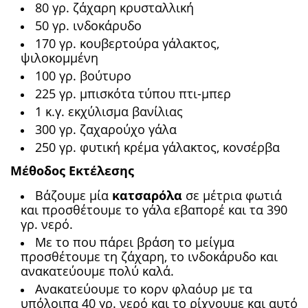
80 γρ. ζάχαρη κρυσταλλική
50 γρ. ινδοκάρυδο
170 γρ. κουβερτούρα γάλακτος,
ψιλοκομμένη
100 γρ. βούτυρο
225 γρ. μπισκότα τύπου πτι-μπερ
1 κ.γ. εκχύλισμα βανίλιας
300 γρ. ζαχαρούχο γάλα
250 γρ. φυτική κρέμα γάλακτος, κονσέρβα
Μέθοδος Εκτέλεσης
Βάζουμε μία
κατσαρόλα
σε μέτρια φωτιά
και προσθέτουμε το γάλα εβαπορέ και τα 390
γρ. νερό.
Με το που πάρει βράση το μείγμα
προσθέτουμε τη ζάχαρη, το ινδοκάρυδο και
ανακατεύουμε πολύ καλά.
Ανακατεύουμε το κορν φλαόυρ με τα
υπόλοιπα 40 γρ. νερό και το ρίχνουμε και αυτό