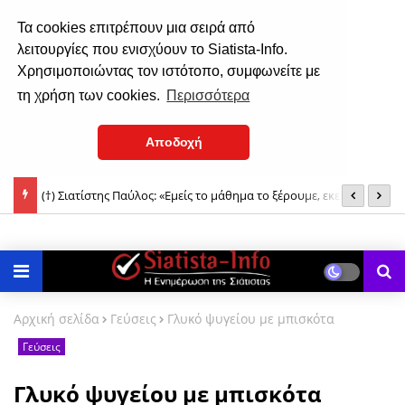
Τα cookies επιτρέπουν μια σειρά από
λειτουργίες που ενισχύουν το Siatista-Info.
Χρησιμοποιώντας τον ιστότοπο, συμφωνείτε με
τη χρήση των cookies.
Περισσότερα
Αποδοχή
στού
(†) Σιατίστης Παύλος: «Εμείς το μάθημα το ξέρουμε, εκείνοι που
Η
δεν το ξέρουν θα χάσουν...»
Δ
Αρχική σελίδα
Γεύσεις
Γλυκό ψυγείου με μπισκότα
Γεύσεις
Γλυκό ψυγείου με μπισκότα