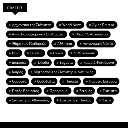
ΕΤΙΚΕΤΕΣ
Aρχοντικά της Σιάτιστας
World News
Άγιος Παϊσιος
Άννα Γκουτζιαμάνη - Στυλιανάκη
Έθιμο 15 Αυγούστου
Έθιμο των Κλαδαριών
Αθλητικά
Αστυνομικό Δελτίο
Βοϊο
Γεύσεις
Γούνα
Δ. Μακεδονία
Διακοπές
Ελλάδα
Εργασία
Καιρικά Φαινόμενα
Καιρός
Μητροπολίτης Σιατίστης κ. Αντώνιος
Ομορφιά
Ορθοδοξία
Παιδεία
Παναγια Ελεουσα
Πατήρ Βασίλειος
Προορισμοί
Σεισμός
Σιάτιστα
Σιατίστης κ. Αθανάσιος
Σιατίστης κ. Παύλος
Υγεία