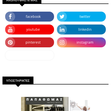
facebook
twitter
youtube
linkedin
pinterest
instagram
dailymotion
ΥΠΟΣΤΗΡΙΚΤΕΣ