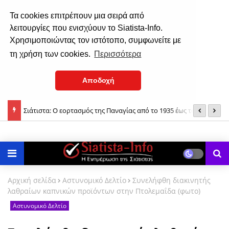
Τα cookies επιτρέπουν μια σειρά από
λειτουργίες που ενισχύουν το Siatista-Info.
Χρησιμοποιώντας τον ιστότοπο, συμφωνείτε με
τη χρήση των cookies.
Περισσότερα
Αποδοχή
Σιάτιστα: Ο εορτασμός της Παναγίας από το 1935 έως το 1937!
Σ
Δημόσια Βιβλιοθήκη: Γιορτή λήξης «Το βιβλίο θησαυρός» (φωτο)
2
Αρχική σελίδα
Αστυνομικό Δελτίο
Συνελήφθη διακινητής
λαθραίων καπνικών προϊόντων στην Πτολεμαΐδα (φωτο)
Αστυνομικό Δελτίο