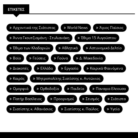
ΕΤΙΚΕΤΕΣ
Aρχοντικά της Σιάτιστας
World News
Άγιος Παϊσιος
Άννα Γκουτζιαμάνη - Στυλιανάκη
Έθιμο 15 Αυγούστου
Έθιμο των Κλαδαριών
Αθλητικά
Αστυνομικό Δελτίο
Βοϊο
Γεύσεις
Γούνα
Δ. Μακεδονία
Διακοπές
Ελλάδα
Εργασία
Καιρικά Φαινόμενα
Καιρός
Μητροπολίτης Σιατίστης κ. Αντώνιος
Ομορφιά
Ορθοδοξία
Παιδεία
Παναγια Ελεουσα
Πατήρ Βασίλειος
Προορισμοί
Σεισμός
Σιάτιστα
Σιατίστης κ. Αθανάσιος
Σιατίστης κ. Παύλος
Υγεία