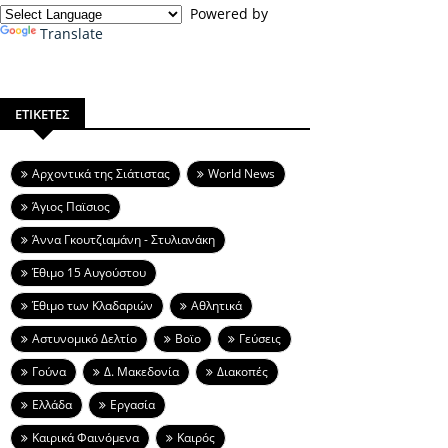
Powered by
Translate
ΕΤΙΚΕΤΕΣ
Aρχοντικά της Σιάτιστας
World News
Άγιος Παϊσιος
Άννα Γκουτζιαμάνη - Στυλιανάκη
Έθιμο 15 Αυγούστου
Έθιμο των Κλαδαριών
Αθλητικά
Αστυνομικό Δελτίο
Βοϊο
Γεύσεις
Γούνα
Δ. Μακεδονία
Διακοπές
Ελλάδα
Εργασία
Καιρικά Φαινόμενα
Καιρός