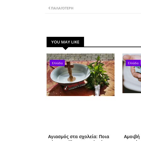
ΠΑΛΑΙΌΤΕΡΗ
YOU MAY LIKE
Ελλάδα
Ελλάδα
Αγιασμός στα σχολεία: Ποια
Αμοιβή 