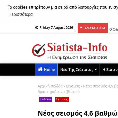
Τα cookies επιτρέπουν μια σειρά από λειτουργίες που ενισ
Περισσότερα
Friday 7 August 2026
ία
Ο Cr
ΤΕΛΕΥΤΑΙΑ ΝΕΑ
Home
Νέα Της Σιάτιστας
Η Σιάτι
Αρχική σελίδα
Σεισμός
Νέος σεισμός 4,6 β
δραστηριότητα (βίντεο)
Ελλάδα
Σεισμός
Νέος σεισμός 4,6 βαθμώ