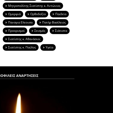
Μητροπολίτης Σιατίστης κ. Αντώνιος
Ομορφιά
Ορθοδοξία
Παιδεία
Παναγια Ελεουσα
Πατήρ Βασίλειος
Προορισμοί
Σεισμός
Σιάτιστα
Σιατίστης κ. Αθανάσιος
Σιατίστης κ. Παύλος
Υγεία
ΟΦΙΛΕΙΣ ΑΝΑΡΤΗΣΕΙΣ