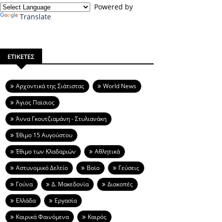
Powered by
Translate
ΕΤΙΚΕΤΕΣ
Aρχοντικά της Σιάτιστας
World News
Άγιος Παϊσιος
Άννα Γκουτζιαμάνη - Στυλιανάκη
Έθιμο 15 Αυγούστου
Έθιμο των Κλαδαριών
Αθλητικά
Αστυνομικό Δελτίο
Βοϊο
Γεύσεις
Γούνα
Δ. Μακεδονία
Διακοπές
Ελλάδα
Εργασία
Καιρικά Φαινόμενα
Καιρός