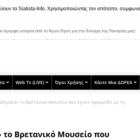
χύουν το Siatista-Info. Χρησιμοποιώντας τον ιστότοπο, συμφωνε
άτιστα: Ο εορτασμός της Παναγίας από το 1935 έως το 1937!
στα
Web Tv (LIVE)
Όροι Χρήσης
Κάντε Μια ΔΩΡΕΑ
οπιμαία» το Βρετανικό Μουσείο που έχουν αφαιρεθεί με τη
» το Βρετανικό Μουσείο που