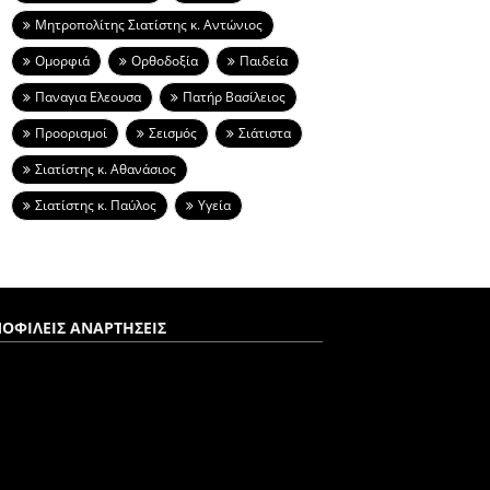
Μητροπολίτης Σιατίστης κ. Αντώνιος
Ομορφιά
Ορθοδοξία
Παιδεία
Παναγια Ελεουσα
Πατήρ Βασίλειος
Προορισμοί
Σεισμός
Σιάτιστα
Σιατίστης κ. Αθανάσιος
Σιατίστης κ. Παύλος
Υγεία
ΟΦΙΛΕΙΣ ΑΝΑΡΤΗΣΕΙΣ