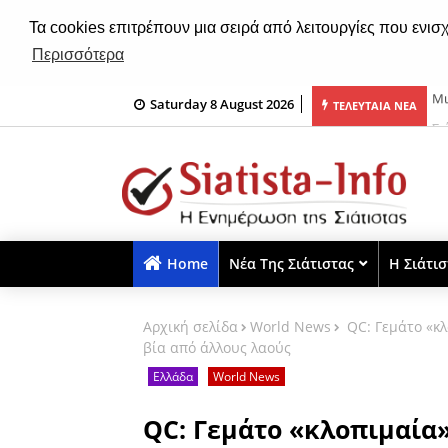
Τα cookies επιτρέπουν μια σειρά από λειτουργίες που ενισ
Περισσότερα
Saturday 8 August 2026
ό το Άγιον Όρος για την δύναμη της Παναγίας μας!
Σι
ΤΕΛΕΥΤΑΙΑ ΝΕΑ
Home
Νέα Της Σιάτιστας
Η Σιάτι
Αρχική σελίδα
World News
QC: Γεμάτο «κλ
βία από άλλους λαούς
Ελλάδα
World News
QC: Γεμάτο «κλοπιμαία