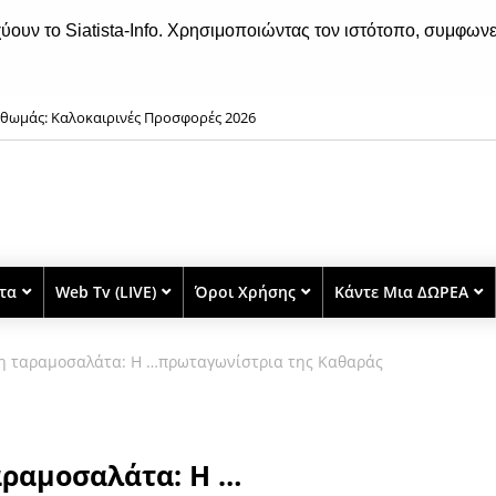
χύουν το Siatista-Info. Χρησιμοποιώντας τον ιστότοπο, συμφωνε
θωμάς: Καλοκαιρινές Προσφορές 2026
ριά: Δυο συλλήψεις για τηλεφωνικές απάτες -Είχαν το ρόλο του «εισπράκτ
λιαδόρου»
στα
Web Tv (LIVE)
Όροι Χρήσης
Κάντε Μια ΔΩΡΕΑ
ικη ταραμοσαλάτα: Η …πρωταγωνίστρια της Καθαράς
αραμοσαλάτα: Η …