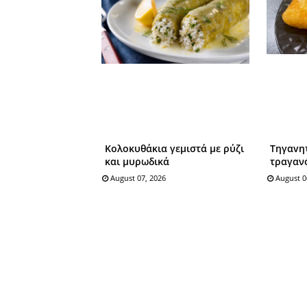
Κολοκυθάκια γεμιστά με ρύζι
Tηγαvη
και μυρωδικά
τραγαν
August 07, 2026
August 0