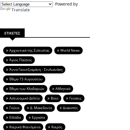
Powered by
Translate
ΕΤΙΚΕΤΕΣ
Aρχοντικά της Σιάτιστας
World News
Άγιος Παϊσιος
Άννα Γκουτζιαμάνη - Στυλιανάκη
Έθιμο 15 Αυγούστου
Έθιμο των Κλαδαριών
Αθλητικά
Αστυνομικό Δελτίο
Βοϊο
Γεύσεις
Γούνα
Δ. Μακεδονία
Διακοπές
Ελλάδα
Εργασία
Καιρικά Φαινόμενα
Καιρός