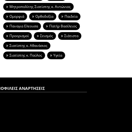
Μητροπολίτης Σιατίστης κ. Αντώνιος
Ομορφιά
Ορθοδοξία
Παιδεία
Παναγια Ελεουσα
Πατήρ Βασίλειος
Προορισμοί
Σεισμός
Σιάτιστα
Σιατίστης κ. Αθανάσιος
Σιατίστης κ. Παύλος
Υγεία
ΟΦΙΛΕΙΣ ΑΝΑΡΤΗΣΕΙΣ