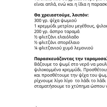
είναι απλά, ενώ και η ίδια η παρασκ
Θα χρειαστούμε, λοιπόν:
300 γρ. ψίχα ψωμιού
1 κρεμμύδι μετρίου μεγέθους, ψιλ
200 γρ. άσπρο ταραμά
½ φλιτζάνι ελαιόλαδο
½ φλιτζάνι σπορέλαιο
¼ φλιτζανιού χυμό λεμονιού
Παρασκευάζοντας την ταραμοσα
Βάζουμε το ψωμί στο νερό να μουλι
ψιλοκομμένο κρεμμύδι. Προσθέτουμ
και προσθέτουμε την ψίχα του ψωμι
ρίχνουμε λίγο λίγο το λάδι το λάδι
σταματήσουμε το χτύπημα ώσπου να