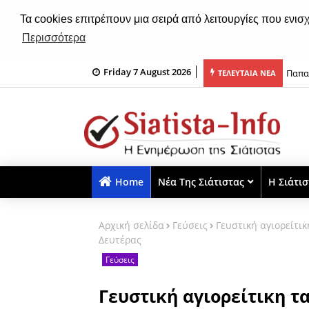
Τα cookies επιτρέπουν μια σειρά από λειτουργίες που ενισ
Περισσότερα
Παπα
Friday 7 August 2026
ΤΕΛΕΥΤΑΙΑ ΝΕΑ
Καστο
«τσι
Home
Νέα Της Σιάτιστας
Η Σιάτι
Αρχική σελίδα
Γεύσεις
Γευστική αγιορείτ
Δευτέρας
Γεύσεις
Γευστική αγιορείτικη τ