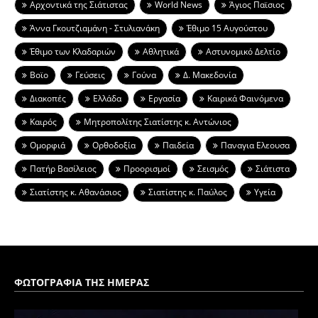
Aρχοντικά της Σιάτιστας
World News
Άγιος Παϊσιος
Άννα Γκουτζιαμάνη - Στυλιανάκη
Έθιμο 15 Αυγούστου
Έθιμο των Κλαδαριών
Αθλητικά
Αστυνομικό Δελτίο
Βοϊο
Γεύσεις
Γούνα
Δ. Μακεδονία
Διακοπές
Ελλάδα
Εργασία
Καιρικά Φαινόμενα
Καιρός
Μητροπολίτης Σιατίστης κ. Αντώνιος
Ομορφιά
Ορθοδοξία
Παιδεία
Παναγια Ελεουσα
Πατήρ Βασίλειος
Προορισμοί
Σεισμός
Σιάτιστα
Σιατίστης κ. Αθανάσιος
Σιατίστης κ. Παύλος
Υγεία
ΦΩΤΟΓΡΑΦΙΑ ΤΗΣ ΗΜΕΡΑΣ