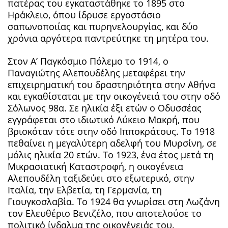
πατέρας του εγκαταστάθηκε το 1895 στο
Ηράκλειο, όπου ίδρυσε εργοστάσιο
σαπωνοποιίας και πυρηνελουργίας, και δύο
χρόνια αργότερα παντρεύτηκε τη μητέρα του.
Στον Α’ Παγκόσμιο Πόλεμο το 1914, ο
Παναγιώτης Αλεπουδέλης μεταφέρει την
επιχειρηματική του δραστηριότητα στην Αθήνα
και εγκαθίσταται με την οικογένειά του στην οδό
Σόλωνος 98α. Σε ηλικία έξι ετών ο Οδυσσέας
εγγράφεται στο ιδιωτικό Λύκειο Μακρή, που
βρισκόταν τότε στην οδό Ιπποκράτους. Το 1918
πεθαίνει η μεγαλύτερη αδελφή του Μυρσίνη, σε
μόλις ηλικία 20 ετών. Το 1923, ένα έτος μετά τη
Μικρασιατική Καταστροφή, η οικογένεια
Αλεπουδέλη ταξιδεύει στο εξωτερικό, στην
Ιταλία, την Ελβετία, τη Γερμανία, τη
Γιουγκοσλαβία. Το 1924 θα γνωρίσει στη Λωζάνη
τον Ελευθέριο Βενιζέλο, που αποτελούσε το
πολιτικό ίνδαλμα της οικογένειάς του.