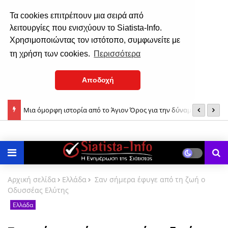
Τα cookies επιτρέπουν μια σειρά από
λειτουργίες που ενισχύουν το Siatista-Info.
Χρησιμοποιώντας τον ιστότοπο, συμφωνείτε με
τη χρήση των cookies.
Περισσότερα
Αποδοχή
Μια όμορφη ιστορία από το Άγιον Όρος για την δύναμη της
Δ
Σιάτιστα: Ο εορτασμός της Παναγίας από το 1935 έως το 1937!
Παναγίας μας!
Αρχική σελίδα
Ελλάδα
Σαν σήμερα έφυγε από τη ζωή ο
Οδυσσέας Ελύτης
Ελλάδα