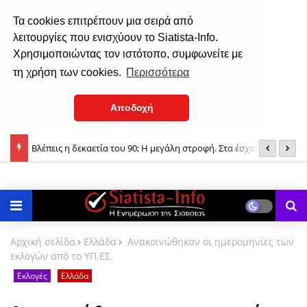
Τα cookies επιτρέπουν μια σειρά από
λειτουργίες που ενισχύουν το Siatista-Info.
Χρησιμοποιώντας τον ιστότοπο, συμφωνείτε με
τη χρήση των cookies.
Περισσότερα
Αποδοχή
Βλέπεις η δεκαετία του 90; Η μεγάλη στροφή. Στα έσχατα
Π
χρόνια...
Αρχική σελίδα
Ελλάδα
Ανακοινώθηκαν οι ημερομηνίες των
εκλογών από το ΥΠ.ΕΣ.
Εκλογές
Ελλάδα