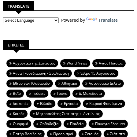
TRANSLATE
Powered by
Translate
ΕΤΙΚΕΤΕΣ
Aρχοντικά της Σιάτιστας
World News
Άγιος Παϊσιος
Άννα Γκουτζιαμάνη - Στυλιανάκη
Έθιμο 15 Αυγούστου
Έθιμο των Κλαδαριών
Αθλητικά
Αστυνομικό Δελτίο
Βοϊο
Γεύσεις
Γούνα
Δ. Μακεδονία
Διακοπές
Ελλάδα
Εργασία
Καιρικά Φαινόμενα
Καιρός
Μητροπολίτης Σιατίστης κ. Αντώνιος
Ομορφιά
Ορθοδοξία
Παιδεία
Παναγια Ελεουσα
Πατήρ Βασίλειος
Προορισμοί
Σεισμός
Σιάτιστα