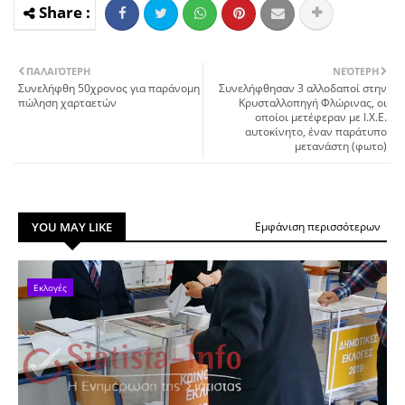
ΠΑΛΑΙΌΤΕΡΗ
ΝΕΌΤΕΡΗ
Συνελήφθη 50χρονος για παράνομη
Συνελήφθησαν 3 αλλοδαποί στην
πώληση χαρταετών
Κρυσταλλοπηγή Φλώρινας, οι
οποίοι μετέφεραν με Ι.Χ.Ε.
αυτοκίνητο, έναν παράτυπο
μετανάστη (φωτο)
YOU MAY LIKE
Εμφάνιση περισσότερων
Εκλογές