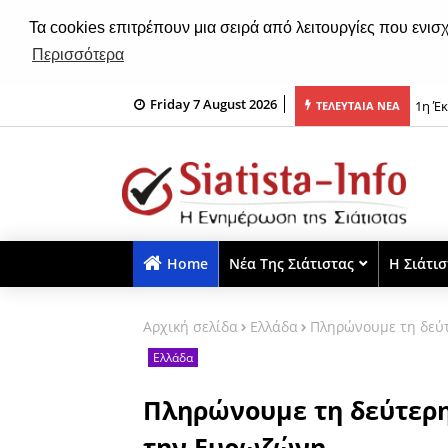
Τα cookies επιτρέπουν μια σειρά από λειτουργίες που ενισ
Περισσότερα
1η Έ
Friday 7 August 2026
ΤΕΛΕΥΤΑΙΑ ΝΕΑ
: Πολ
Home
Νέα Της Σιάτιστας
Η Σιάτι
Αρχική σελίδα
Ελλάδα
Πληρώνουμε τη δεύτ
Ελλάδα
Πληρώνουμε τη δεύτερη
την Ευρωζώνη