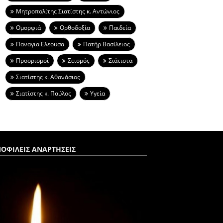
Μητροπολίτης Σιατίστης κ. Αντώνιος
Ομορφιά
Ορθοδοξία
Παιδεία
Παναγια Ελεουσα
Πατήρ Βασίλειος
Προορισμοί
Σεισμός
Σιάτιστα
Σιατίστης κ. Αθανάσιος
Σιατίστης κ. Παύλος
Υγεία
ΟΦΙΛΕΙΣ ΑΝΑΡΤΗΣΕΙΣ