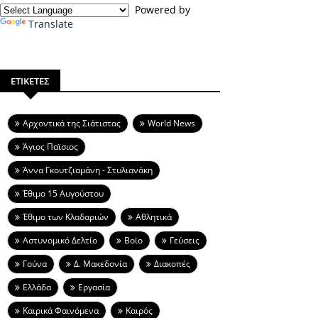
Powered by
Translate
ΕΤΙΚΕΤΕΣ
Aρχοντικά της Σιάτιστας
World News
Άγιος Παϊσιος
Άννα Γκουτζιαμάνη - Στυλιανάκη
Έθιμο 15 Αυγούστου
Έθιμο των Κλαδαριών
Αθλητικά
Αστυνομικό Δελτίο
Βοϊο
Γεύσεις
Γούνα
Δ. Μακεδονία
Διακοπές
Ελλάδα
Εργασία
Καιρικά Φαινόμενα
Καιρός