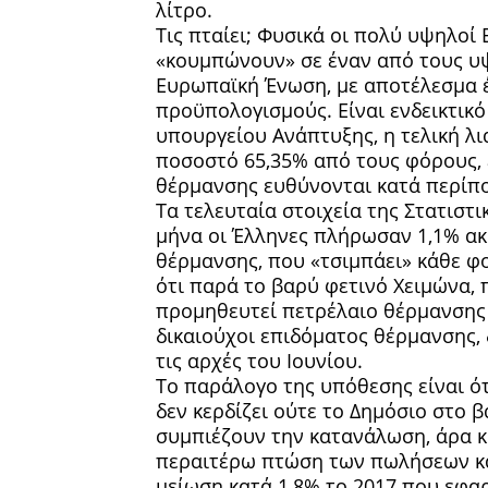
λίτρο.
Τις πταίει; Φυσικά οι πολύ υψηλοί
«κουμπώνουν» σε έναν από τους υ
Ευρωπαϊκή Ένωση, με αποτέλεσμα έν
προϋπολογισμούς. Είναι ενδεικτικό
υπουργείου Ανάπτυξης, η τελική λ
ποσοστό 65,35% από τους φόρους, 
θέρμανσης ευθύνονται κατά περίπ
Τα τελευταία στοιχεία της Στατιστι
μήνα οι Έλληνες πλήρωσαν 1,1% ακρ
θέρμανσης, που «τσιμπάει» κάθε φο
ότι παρά το βαρύ φετινό Χειμώνα, π
προμηθευτεί πετρέλαιο θέρμανσης 
δικαιούχοι επιδόματος θέρμανσης,
τις αρχές του Ιουνίου.
Το παράλογο της υπόθεσης είναι ό
δεν κερδίζει ούτε το Δημόσιο στο 
συμπιέζουν την κατανάλωση, άρα κα
περαιτέρω πτώση των πωλήσεων κα
μείωση κατά 1,8% το 2017 που εφα