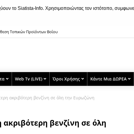
χύουν το Siatista-Info. Χρησιμοποιώντας τον ιστότοπο, συμφωνε
κθεση Τοπικών Προϊόντων Βοΐου
ιτιστικό Καλοκαίρι- Παρασκευή 7 Αυγούστου
στα
Web Tv (LIVE)
Όροι Χρήσης
Κάντε Μια ΔΩΡΕΑ
ερη ακριβότερη βενζίνη σε όλη την Ευρωζώνη
 ακριβότερη βενζίνη σε όλη