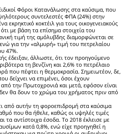
 Ειδικοί Φόροι Κατανάλωσης στα καύσιμα, που
ψηλότερους συντελεστές ΦΠΑ (24%) στην
α εκρηκτικό κοκτέιλ για τους οικογενειακούς
 ότι με βάση τα επίσημα στοιχεία του
ιανική τιμή της αμόλυβδης διαμορφώνεται σε
ενώ για την «αλμυρή» τιμή του πετρελαίου
ου 47%.
κής έδειξαν, άλλωστε, ότι τον προηγούμενο
ιβότερα τη βενζίνη και 2,6% το πετρέλαιο
ρά που πέφτει η θερμοκρασία. Σημειωτέον, δε,
ου δείχνει να επιμένει, όσοι έχουν
από την Πρωτοχρονιά και μετά, εφόσον είναι
 δεν θα δουν το χρώμα του χρήματος πριν από
τι από αυτήν τη φοροεπιδρομή στα καύσιμα
βαθμό που θα ήθελε, καθώς οι υψηλές τιμές
ι τα αντίστοιχα έσοδα. Το 2018 έκλεισε με
υσίμων κατά 0,8%, ενώ είχε προηγηθεί η
ρμόστηκαν για πρώτη χρονιά οι αυξημένοι