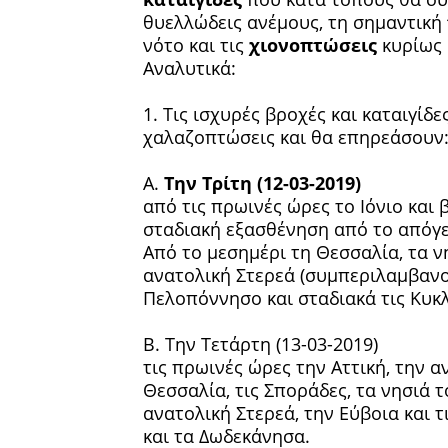
θυελλώδεις ανέμους, τη σημαντική
νότο και τις
χιονοπτώσεις
κυρίως 
Αναλυτικά:
1. Τις ισχυρές βροχές και καταιγί
χαλαζοπτώσεις και θα επηρεάσουν
Α.
Την Τρίτη (12-03-2019)
από τις πρωινές ώρες το Ιόνιο και
σταδιακή εξασθένηση από το απόγε
Από το μεσημέρι τη Θεσσαλία, τα ν
ανατολική Στερεά (συμπεριλαμβανομ
Πελοπόννησο και σταδιακά τις Κυκλ
Β. Την Τετάρτη (13-03-2019)
τις πρωινές ώρες την Αττική, την 
Θεσσαλία, τις Σποράδες, τα νησιά τ
ανατολική Στερεά, την Εύβοια και 
και τα Δωδεκάνησα.