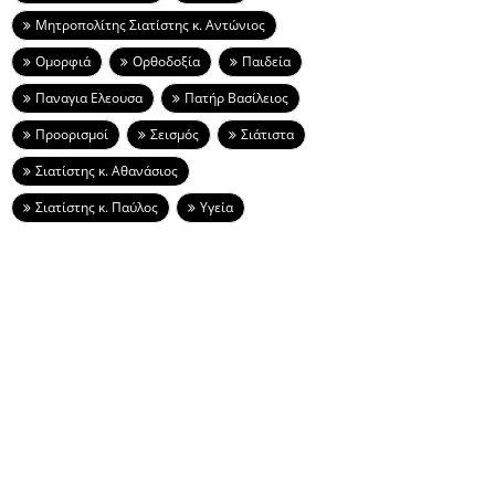
Μητροπολίτης Σιατίστης κ. Αντώνιος
Ομορφιά
Ορθοδοξία
Παιδεία
Παναγια Ελεουσα
Πατήρ Βασίλειος
Προορισμοί
Σεισμός
Σιάτιστα
Σιατίστης κ. Αθανάσιος
Σιατίστης κ. Παύλος
Υγεία