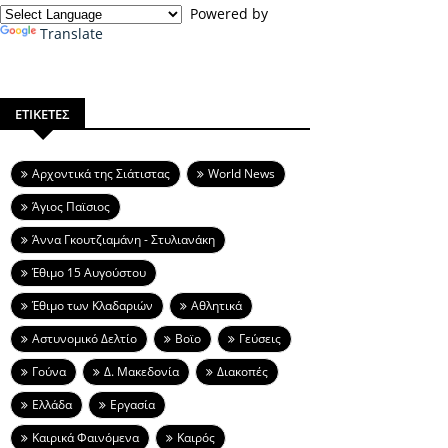
Powered by
Translate
ΕΤΙΚΕΤΕΣ
Aρχοντικά της Σιάτιστας
World News
Άγιος Παϊσιος
Άννα Γκουτζιαμάνη - Στυλιανάκη
Έθιμο 15 Αυγούστου
Έθιμο των Κλαδαριών
Αθλητικά
Αστυνομικό Δελτίο
Βοϊο
Γεύσεις
Γούνα
Δ. Μακεδονία
Διακοπές
Ελλάδα
Εργασία
Καιρικά Φαινόμενα
Καιρός