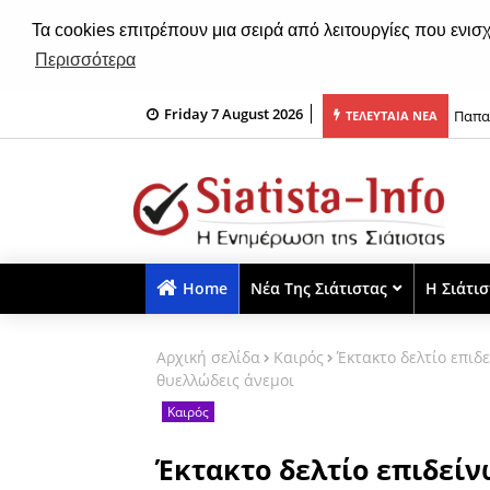
Τα cookies επιτρέπουν μια σειρά από λειτουργίες που ενισ
Περισσότερα
Friday 7 August 2026
ιάτιστας: Έκθεση ζωγραφικής από 11 έως 16 Αυγούστου 2026
Παπα
ΤΕΛΕΥΤΑΙΑ ΝΕΑ
Home
Νέα Της Σιάτιστας
Η Σιάτι
Αρχική σελίδα
Καιρός
Έκτακτο δελτίο επιδε
θυελλώδεις άνεμοι
Καιρός
Έκτακτο δελτίο επιδείν