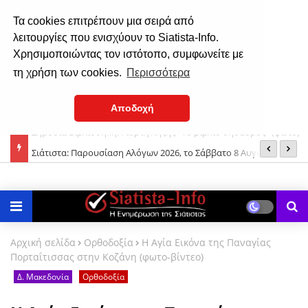
Τα cookies επιτρέπουν μια σειρά από
λειτουργίες που ενισχύουν το Siatista-Info.
Χρησιμοποιώντας τον ιστότοπο, συμφωνείτε με
τη χρήση των cookies.
Περισσότερα
Αποδοχή
 (φωτο)
Σιάτιστα: Παρουσίαση Αλόγων 2026, το Σάββατο 8 Αυγούστου
«
2026
Π
Αρχική σελίδα
Ορθοδοξία
Η Αγία Εικόνα της Παναγίας
Πορταΐτισσας στην Κοζάνη (φωτο-βίντεο)
Δ. Μακεδονία
Ορθοδοξία