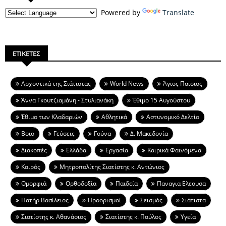
Powered by
Translate
ΕΤΙΚΕΤΕΣ
Aρχοντικά της Σιάτιστας
World News
Άγιος Παϊσιος
Άννα Γκουτζιαμάνη - Στυλιανάκη
Έθιμο 15 Αυγούστου
Έθιμο των Κλαδαριών
Αθλητικά
Αστυνομικό Δελτίο
Βοϊο
Γεύσεις
Γούνα
Δ. Μακεδονία
Διακοπές
Ελλάδα
Εργασία
Καιρικά Φαινόμενα
Καιρός
Μητροπολίτης Σιατίστης κ. Αντώνιος
Ομορφιά
Ορθοδοξία
Παιδεία
Παναγια Ελεουσα
Πατήρ Βασίλειος
Προορισμοί
Σεισμός
Σιάτιστα
Σιατίστης κ. Αθανάσιος
Σιατίστης κ. Παύλος
Υγεία