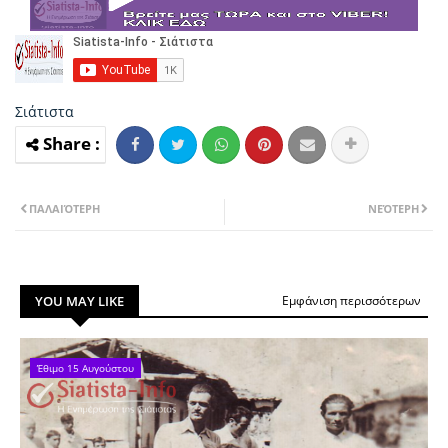
Σιάτιστα
ΠΑΛΑΙΌΤΕΡΗ
ΝΕΌΤΕΡΗ
YOU MAY LIKE
Εμφάνιση περισσότερων
Έθιμο 15 Αυγούστου