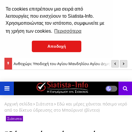
Τα cookies επιτρέπουν μια σειρά από
λειτουργίες που ενισχύουν το Siatista-Info.
Χρησιμοποιώντας τον ιστότοπο, συμφωνείτε με
τη χρήση των cookies.
Περισσότερα
Αποδοχή
Ανθοχώρι: Υποδοχή του Αγίου Μανδηλίου Αγίου Δημητρίου &
Σ
Μια όμορφη ιστορία από το Άγιον Όρος για την δύναμη της
Τιμίου Σταυρού του Αγίου Νεκταρίου, το Σάββατο 8 Αυγούστου
Παναγίας μας!
Αρχική σελίδα
Σιάτιστα
Εδώ και μέρες χάνεται πόσιμο νερό
από το δίκτυο ύδρευσης στο Μπούρινο! (βίντεο)
Σιάτιστα