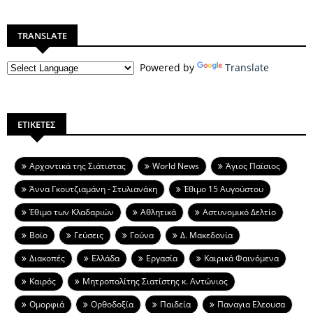
TRANSLATE
Powered by
Translate
ΕΤΙΚΕΤΕΣ
Aρχοντικά της Σιάτιστας
World News
Άγιος Παϊσιος
Άννα Γκουτζιαμάνη - Στυλιανάκη
Έθιμο 15 Αυγούστου
Έθιμο των Κλαδαριών
Αθλητικά
Αστυνομικό Δελτίο
Βοϊο
Γεύσεις
Γούνα
Δ. Μακεδονία
Διακοπές
Ελλάδα
Εργασία
Καιρικά Φαινόμενα
Καιρός
Μητροπολίτης Σιατίστης κ. Αντώνιος
Ομορφιά
Ορθοδοξία
Παιδεία
Παναγια Ελεουσα