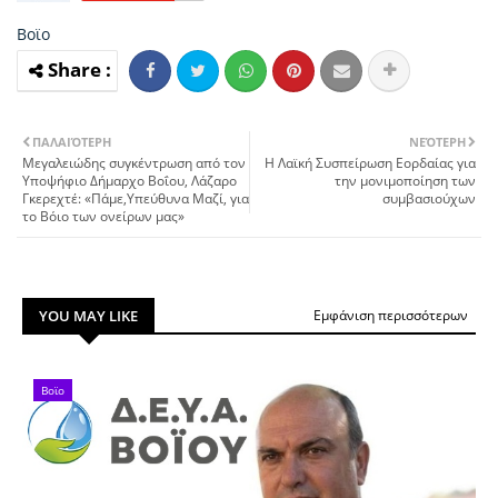
Βοϊο
ΠΑΛΑΙΌΤΕΡΗ
ΝΕΌΤΕΡΗ
Μεγαλειώδης συγκέντρωση από τον
Η Λαϊκή Συσπείρωση Εορδαίας για
Υποψήφιο Δήμαρχο Βοΐου, Λάζαρο
την μονιμοποίηση των
Γκερεχτέ: «Πάμε,Υπεύθυνα Μαζί, για
συμβασιούχων
το Βόιο των ονείρων μας»
YOU MAY LIKE
Εμφάνιση περισσότερων
Βοϊο