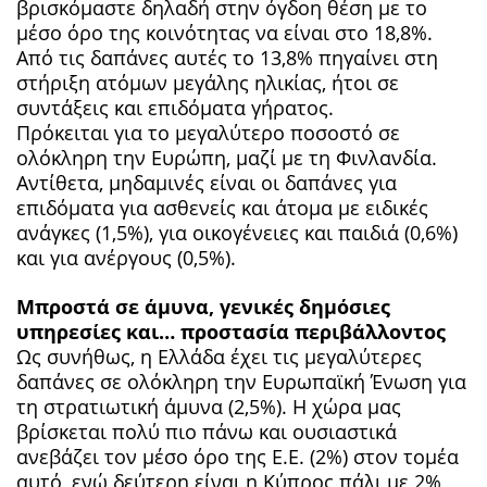
βρισκόμαστε δηλαδή στην όγδοη θέση με το
μέσο όρο της κοινότητας να είναι στο 18,8%.
Από τις δαπάνες αυτές το 13,8% πηγαίνει στη
στήριξη ατόμων μεγάλης ηλικίας, ήτοι σε
συντάξεις και επιδόματα γήρατος.
Πρόκειται για το μεγαλύτερο ποσοστό σε
ολόκληρη την Ευρώπη, μαζί με τη Φινλανδία.
Αντίθετα, μηδαμινές είναι οι δαπάνες για
επιδόματα για ασθενείς και άτομα με ειδικές
ανάγκες (1,5%), για οικογένειες και παιδιά (0,6%)
και για ανέργους (0,5%).
Μπροστά σε άμυνα, γενικές δημόσιες
υπηρεσίες και… προστασία περιβάλλοντος
Ως συνήθως, η Ελλάδα έχει τις μεγαλύτερες
δαπάνες σε ολόκληρη την Ευρωπαϊκή Ένωση για
τη στρατιωτική άμυνα (2,5%). Η χώρα μας
βρίσκεται πολύ πιο πάνω και ουσιαστικά
ανεβάζει τον μέσο όρο της Ε.Ε. (2%) στον τομέα
αυτό, ενώ δεύτερη είναι η Κύπρος πάλι με 2%