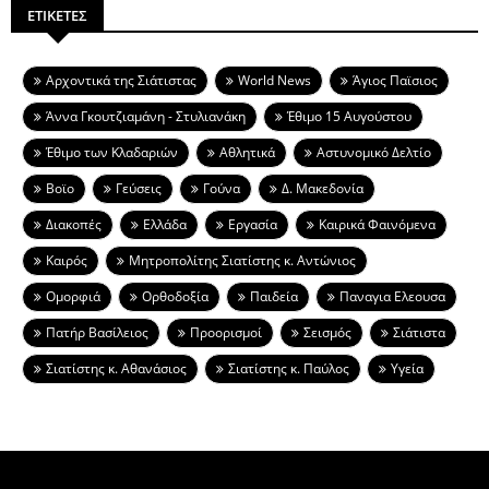
ΕΤΙΚΕΤΕΣ
Aρχοντικά της Σιάτιστας
World News
Άγιος Παϊσιος
Άννα Γκουτζιαμάνη - Στυλιανάκη
Έθιμο 15 Αυγούστου
Έθιμο των Κλαδαριών
Αθλητικά
Αστυνομικό Δελτίο
Βοϊο
Γεύσεις
Γούνα
Δ. Μακεδονία
Διακοπές
Ελλάδα
Εργασία
Καιρικά Φαινόμενα
Καιρός
Μητροπολίτης Σιατίστης κ. Αντώνιος
Ομορφιά
Ορθοδοξία
Παιδεία
Παναγια Ελεουσα
Πατήρ Βασίλειος
Προορισμοί
Σεισμός
Σιάτιστα
Σιατίστης κ. Αθανάσιος
Σιατίστης κ. Παύλος
Υγεία