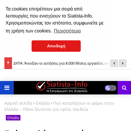
Τα cookies επιτρέπουν μια σειρά από
λειτουργίες που ενισχύουν το Siatista-Info.
Χρησιμοποιώντας τον ιστότοπο, συμφωνείτε με
τη χρήση των cookies.
Περισσότερα
Αποδοχή
ΔΥΠΑ: Άνοιξαν οι αιτήσεις για 8.000 θέσεις εργασίας για ανέργους
K
Ιερά Πανήγυρη στην Ιερά Μονή Οσίου Νικάνωρος στη Ζάβορδα,
άνω των 55 ετών
Κ
6, 7 και 8 Αυγούστου 2025
Αρχική σελίδα
Ελλάδα
Πού καταλήγουν οι φόροι στην
Ελλάδα – Πόσα δίνονται για υγεία, παιδεία
Ελλάδα