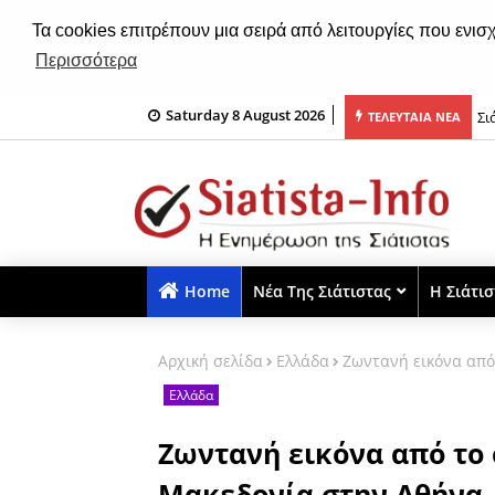
Τα cookies επιτρέπουν μια σειρά από λειτουργίες που ενισ
Περισσότερα
Saturday 8 August 2026
ε τον Άγιο Νικάνορα η Σιάτιστα (φωτο-βίντεο)
Σι
ΤΕΛΕΥΤΑΙΑ ΝΕΑ
Home
Νέα Της Σιάτιστας
Η Σιάτι
Αρχική σελίδα
Ελλάδα
Ζωντανή εικόνα από
Ελλάδα
Ζωντανή εικόνα από το 
Μακεδονία στην Αθήνα