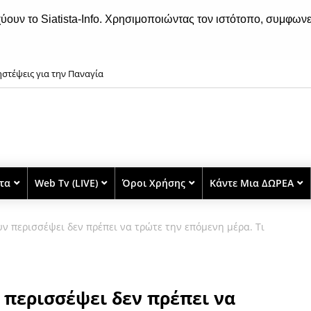
χύουν το Siatista-Info. Χρησιμοποιώντας τον ιστότοπο, συμφωνε
στέψεις για την Παναγία
istiano Ronaldo φωτογραφήθηκε μπροστά από τον στόλο των πανάκριβων 
στα
Web Tv (LIVE)
Όροι Χρήσης
Κάντε Μια ΔΩΡΕΑ
υν περισσέψει δεν πρέπει να τρώτε την επόμενη μέρα. Τι
 περισσέψει δεν πρέπει να