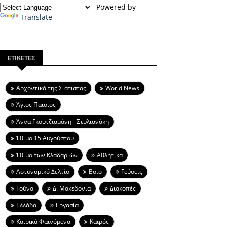
Powered by
Translate
ΕΤΙΚΕΤΕΣ
Aρχοντικά της Σιάτιστας
World News
Άγιος Παϊσιος
Άννα Γκουτζιαμάνη - Στυλιανάκη
Έθιμο 15 Αυγούστου
Έθιμο των Κλαδαριών
Αθλητικά
Αστυνομικό Δελτίο
Βοϊο
Γεύσεις
Γούνα
Δ. Μακεδονία
Διακοπές
Ελλάδα
Εργασία
Καιρικά Φαινόμενα
Καιρός