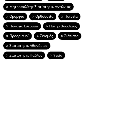
Μητροπολίτης Σιατίστης κ. Αντώνιος
Ομορφιά
Ορθοδοξία
Παιδεία
Παναγια Ελεουσα
Πατήρ Βασίλειος
Προορισμοί
Σεισμός
Σιάτιστα
Σιατίστης κ. Αθανάσιος
Σιατίστης κ. Παύλος
Υγεία