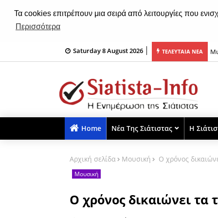
Τα cookies επιτρέπουν μια σειρά από λειτουργίες που ενισ
Περισσότερα
Saturday 8 August 2026
υ Αγίου Μανδηλίου Αγίου Δημητρίου & Τιμίου Σταυρού του Αγίου
Μι
ΤΕΛΕΥΤΑΙΑ ΝΕΑ
ο 8 Αυγούστου
Home
Νέα Της Σιάτιστας
Η Σιάτι
Αρχική σελίδα
Μουσική
Ο χρόνος δικαιώνε
Μουσική
Ο χρόνος δικαιώνει τα τ