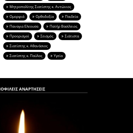
Μητροπολίτης Σιατίστης κ. Αντώνιος
Ομορφιά
Ορθοδοξία
Παιδεία
Παναγια Ελεουσα
Πατήρ Βασίλειος
Προορισμοί
Σεισμός
Σιάτιστα
Σιατίστης κ. Αθανάσιος
Σιατίστης κ. Παύλος
Υγεία
ΟΦΙΛΕΙΣ ΑΝΑΡΤΗΣΕΙΣ