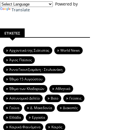
Powered by
Translate
ΕΤΙΚΕΤΕΣ
Aρχοντικά της Σιάτιστας
World News
Άγιος Παϊσιος
Άννα Γκουτζιαμάνη - Στυλιανάκη
Έθιμο 15 Αυγούστου
Έθιμο των Κλαδαριών
Αθλητικά
Αστυνομικό Δελτίο
Βοϊο
Γεύσεις
Γούνα
Δ. Μακεδονία
Διακοπές
Ελλάδα
Εργασία
Καιρικά Φαινόμενα
Καιρός