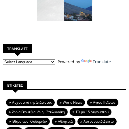
TRANSLATE
Powered by
Translate
ΕΤΙΚΕΤΕΣ
Aρχοντικά της Σιάτιστας
World News
Άγιος Παϊσιος
Άννα Γκουτζιαμάνη - Στυλιανάκη
Έθιμο 15 Αυγούστου
Έθιμο των Κλαδαριών
Αθλητικά
Αστυνομικό Δελτίο