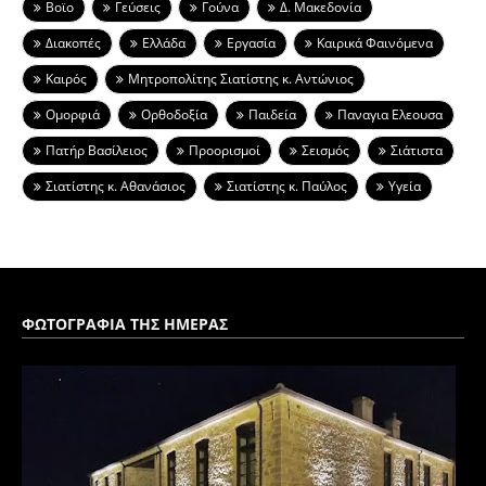
Βοϊο
Γεύσεις
Γούνα
Δ. Μακεδονία
Διακοπές
Ελλάδα
Εργασία
Καιρικά Φαινόμενα
Καιρός
Μητροπολίτης Σιατίστης κ. Αντώνιος
Ομορφιά
Ορθοδοξία
Παιδεία
Παναγια Ελεουσα
Πατήρ Βασίλειος
Προορισμοί
Σεισμός
Σιάτιστα
Σιατίστης κ. Αθανάσιος
Σιατίστης κ. Παύλος
Υγεία
ΦΩΤΟΓΡΑΦΙΑ ΤΗΣ ΗΜΕΡΑΣ