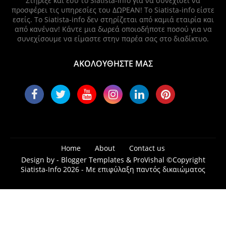
Στήριξε και εσύ το Siatista-Info για να συνεχίσει να
προσφέρει τις υπηρεσίες του ΔΩΡΕΑΝ! Το Siatista-info είστε
εσείς. Το Siatista-info δεν στηρίζεται από καμιά εταιρία και
από κανέναν! Κάντε μια δωρεά οποιοδήποτε ποσού για να
συνεχίσουμε να είμαστε στην παρέα σας στο διαδίκτυο.
ΑΚΟΛΟΥΘΗΣΤΕ ΜΑΣ
Home
About
Contact us
Design by -
Blogger Templates
&
ProVishal
©Copyright
Siatista-Info 2026 - Με επιφύλαξη παντός δικαιώματος