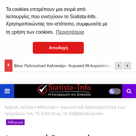
Τα cookies επιτρέπουν μια σειρά από
λειτουργίες που ενισχύουν το Siatista-Info.
Χρησιμοποιώντας τον ιστότοπο, συμφωνείτε με
τη χρήση των cookies.
Περισσότερα
Αποδοχή
αναγία;
Βόιο: Πολιτιστικό Καλοκαίρι - Κυριακή 09 Αυγούστου
Π
1
Αρχική σελίδα
Αθλητικά
Αγωνιστική δραστηριότητα των
τμημάτων του ΓΣ Σιάτιστας, τo Σαββατοκύριακο
Αθλητικά