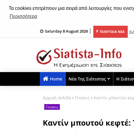
Τα cookies επιτρέπουν μια σειρά από λειτουργίες που ενισ
Περισσότερα
Saturday 8 August 2026
ε τον Άγιο Νικάνορα η Σιάτιστα (φωτο-βίντεο)
Σι
ΤΕΛΕΥΤΑΙΑ ΝΕΑ
Home
Νέα Της Σιάτιστας
Η Σιάτι
Αρχική σελίδα
Γεύσεις
Καντίν μπουτού κεφ
Γεύσεις
Καντίν μπουτού κεφτέ: