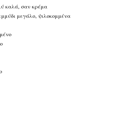
λύ καλά, σαν κρέμα
εμμύδι μεγάλο, ψιλοκομμένα
μμένο
ο
ο