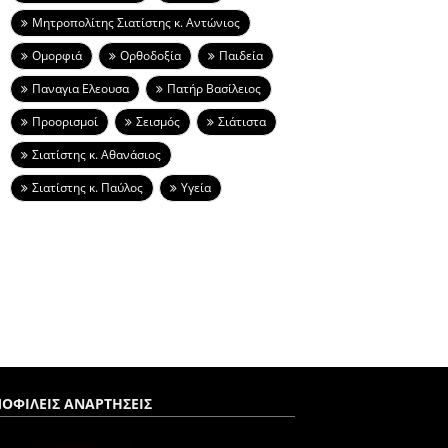
Μητροπολίτης Σιατίστης κ. Αντώνιος
Ομορφιά
Ορθοδοξία
Παιδεία
Παναγια Ελεουσα
Πατήρ Βασίλειος
Προορισμοί
Σεισμός
Σιάτιστα
Σιατίστης κ. Αθανάσιος
Σιατίστης κ. Παύλος
Υγεία
ΟΦΙΛΕΙΣ ΑΝΑΡΤΗΣΕΙΣ