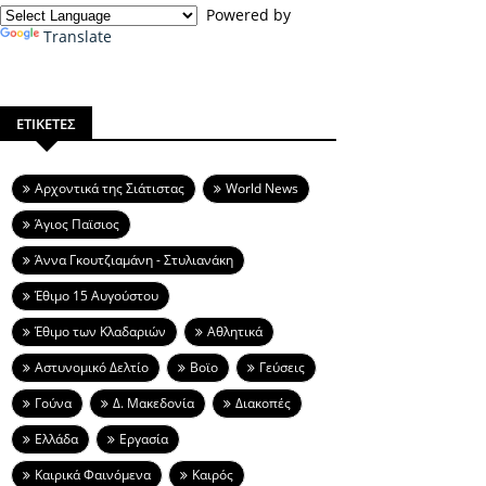
Powered by
Translate
ΕΤΙΚΕΤΕΣ
Aρχοντικά της Σιάτιστας
World News
Άγιος Παϊσιος
Άννα Γκουτζιαμάνη - Στυλιανάκη
Έθιμο 15 Αυγούστου
Έθιμο των Κλαδαριών
Αθλητικά
Αστυνομικό Δελτίο
Βοϊο
Γεύσεις
Γούνα
Δ. Μακεδονία
Διακοπές
Ελλάδα
Εργασία
Καιρικά Φαινόμενα
Καιρός