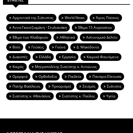
Aρχοντικά της Σιάτιστας
World News
Άγιος Παϊσιος
Άννα Γκουτζιαμάνη - Στυλιανάκη
Έθιμο 15 Αυγούστου
Έθιμο των Κλαδαριών
Αθλητικά
Αστυνομικό Δελτίο
Βοϊο
Γεύσεις
Γούνα
Δ. Μακεδονία
Διακοπές
Ελλάδα
Εργασία
Καιρικά Φαινόμενα
Καιρός
Μητροπολίτης Σιατίστης κ. Αντώνιος
Ομορφιά
Ορθοδοξία
Παιδεία
Παναγια Ελεουσα
Πατήρ Βασίλειος
Προορισμοί
Σεισμός
Σιάτιστα
Σιατίστης κ. Αθανάσιος
Σιατίστης κ. Παύλος
Υγεία