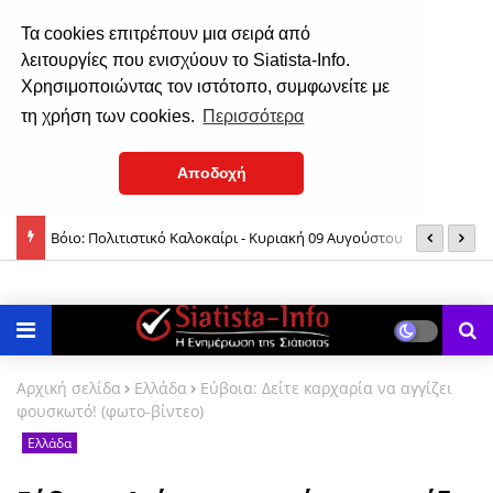
Τα cookies επιτρέπουν μια σειρά από
λειτουργίες που ενισχύουν το Siatista-Info.
Χρησιμοποιώντας τον ιστότοπο, συμφωνείτε με
τη χρήση των cookies.
Περισσότερα
Αποδοχή
αναγία;
Βόιο: Πολιτιστικό Καλοκαίρι - Κυριακή 09 Αυγούστου
Π
1
Αρχική σελίδα
Ελλάδα
Εύβοια: Δείτε καρχαρία να αγγίζει
φουσκωτό! (φωτο-βίντεο)
Ελλάδα