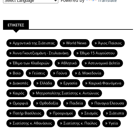
Powered by
Translate
ΕΤΙΚΕΤΕΣ
Aρχοντικά της Σιάτιστας
World News
Άγιος Παϊσιος
Άννα Γκουτζιαμάνη - Στυλιανάκη
Έθιμο 15 Αυγούστου
Έθιμο των Κλαδαριών
Αθλητικά
Αστυνομικό Δελτίο
Βοϊο
Γεύσεις
Γούνα
Δ. Μακεδονία
Διακοπές
Ελλάδα
Εργασία
Καιρικά Φαινόμενα
Καιρός
Μητροπολίτης Σιατίστης κ. Αντώνιος
Ομορφιά
Ορθοδοξία
Παιδεία
Παναγια Ελεουσα
Πατήρ Βασίλειος
Προορισμοί
Σεισμός
Σιάτιστα
Σιατίστης κ. Αθανάσιος
Σιατίστης κ. Παύλος
Υγεία