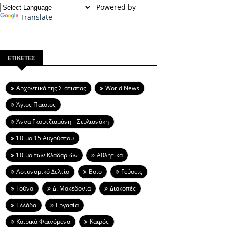
Powered by
Translate
ΕΤΙΚΕΤΕΣ
Aρχοντικά της Σιάτιστας
World News
Άγιος Παϊσιος
Άννα Γκουτζιαμάνη - Στυλιανάκη
Έθιμο 15 Αυγούστου
Έθιμο των Κλαδαριών
Αθλητικά
Αστυνομικό Δελτίο
Βοϊο
Γεύσεις
Γούνα
Δ. Μακεδονία
Διακοπές
Ελλάδα
Εργασία
Καιρικά Φαινόμενα
Καιρός