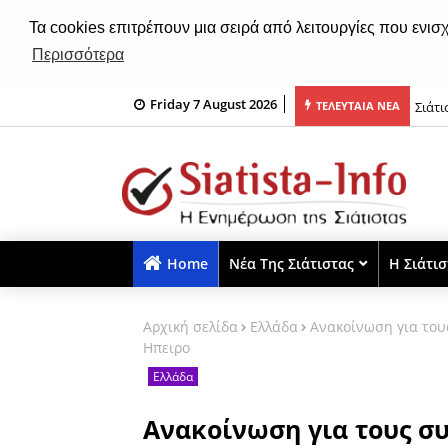
Τα cookies επιτρέπουν μια σειρά από λειτουργίες που ενισ
Περισσότερα
Friday 7 August 2026
 Άγιο Νικάνορα η Σιάτιστα (φωτο-βίντεο)
Σιάτι
ΤΕΛΕΥΤΑΙΑ ΝΕΑ
Home
Νέα Της Σιάτιστας
Η Σιάτι
Αρχική σελίδα
Ελλάδα
Ανακοίνωση για τους
Ηπειρο
Ελλάδα
Ανακοίνωση για τους σ