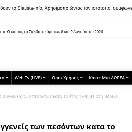
χύουν το Siatista-Info. Χρησιμοποιώντας τον ιστότοπο, συμφωνε
στα: O καιρός το Σαββατοκύριακο, 8 και 9 Αυγούστου 2026
στα
Web Tv (LIVE)
Όροι Χρήσης
Κάντε Μια ΔΩΡΕΑ
 συγγενείς των πεσόντων κατα το έτος 1940-41 στη Βόρειο
υγγενείς των πεσόντων κατα το