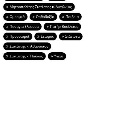
Μητροπολίτης Σιατίστης κ. Αντώνιος
Ομορφιά
Ορθοδοξία
Παιδεία
Παναγια Ελεουσα
Πατήρ Βασίλειος
Προορισμοί
Σεισμός
Σιάτιστα
Σιατίστης κ. Αθανάσιος
Σιατίστης κ. Παύλος
Υγεία