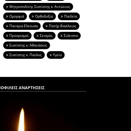
Μητροπολίτης Σιατίστης κ. Αντώνιος
Ομορφιά
Ορθοδοξία
Παιδεία
Παναγια Ελεουσα
Πατήρ Βασίλειος
Προορισμοί
Σεισμός
Σιάτιστα
Σιατίστης κ. Αθανάσιος
Σιατίστης κ. Παύλος
Υγεία
ΟΦΙΛΕΙΣ ΑΝΑΡΤΗΣΕΙΣ