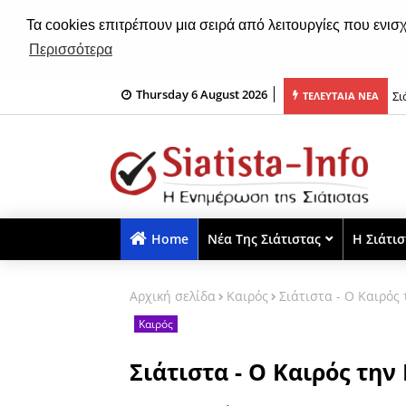
Τα cookies επιτρέπουν μια σειρά από λειτουργίες που ενισ
Περισσότερα
Thursday 6 August 2026
του εξωκλησιού της Μεταμορφώσεως του Σωτήρος Χριστού (ηχητικό)
Σι
ΤΕΛΕΥΤΑΙΑ ΝΕΑ
Home
Νέα Της Σιάτιστας
Η Σιάτι
Αρχική σελίδα
Καιρός
Σιάτιστα - Ο Καιρός
Καιρός
Σιάτιστα - Ο Καιρός τη