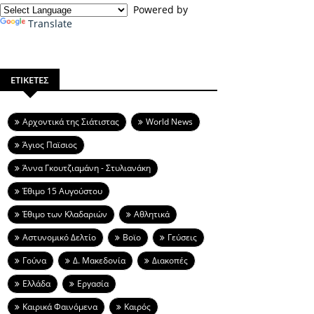
Powered by
Translate
ΕΤΙΚΕΤΕΣ
Aρχοντικά της Σιάτιστας
World News
Άγιος Παϊσιος
Άννα Γκουτζιαμάνη - Στυλιανάκη
Έθιμο 15 Αυγούστου
Έθιμο των Κλαδαριών
Αθλητικά
Αστυνομικό Δελτίο
Βοϊο
Γεύσεις
Γούνα
Δ. Μακεδονία
Διακοπές
Ελλάδα
Εργασία
Καιρικά Φαινόμενα
Καιρός