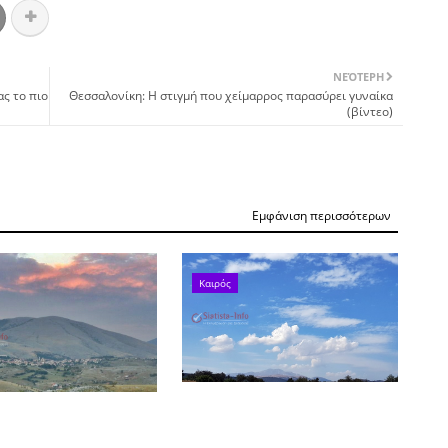
ΝΕΌΤΕΡΗ
ς το πιο
Θεσσαλονίκη: Η στιγμή που χείμαρρος παρασύρει γυναίκα
(βίντεo)
Εμφάνιση περισσότερων
Καιρός