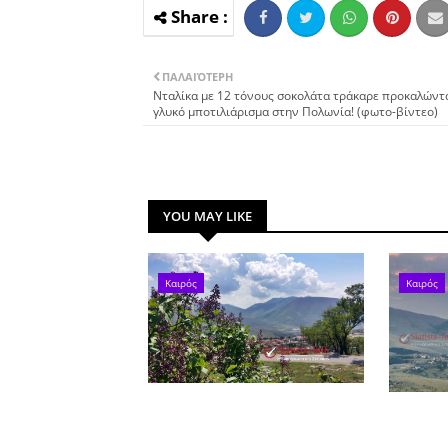
ΠΑΛΑΙΌΤΕΡΗ
Νταλίκα με 12 τόνους σοκολάτα τράκαρε προκαλώντα
γλυκό μποτιλιάρισμα στην Πολωνία! (φωτο-βίντεο)
YOU MAY LIKE
Καιρός
Καιρός