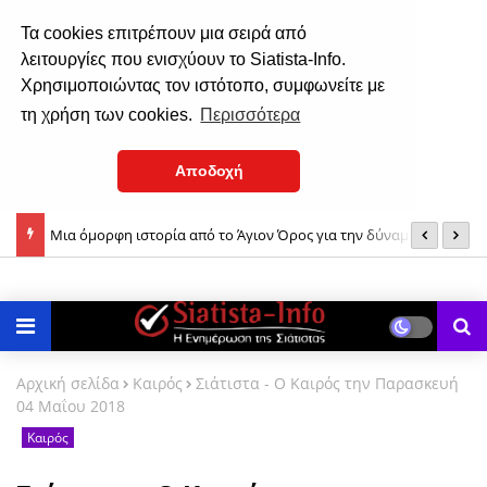
Τα cookies επιτρέπουν μια σειρά από
λειτουργίες που ενισχύουν το Siatista-Info.
Χρησιμοποιώντας τον ιστότοπο, συμφωνείτε με
τη χρήση των cookies.
Περισσότερα
Αποδοχή
Μια όμορφη ιστορία από το Άγιον Όρος για την δύναμη της
Δ
Σιάτιστα: Ο εορτασμός της Παναγίας από το 1935 έως το 1937!
Παναγίας μας!
Αρχική σελίδα
Καιρός
Σιάτιστα - Ο Καιρός την Παρασκευή
04 Μαΐου 2018
Καιρός