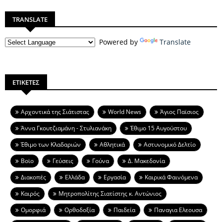
TRANSLATE
Powered by
Translate
ΕΤΙΚΕΤΕΣ
Aρχοντικά της Σιάτιστας
World News
Άγιος Παϊσιος
Άννα Γκουτζιαμάνη - Στυλιανάκη
Έθιμο 15 Αυγούστου
Έθιμο των Κλαδαριών
Αθλητικά
Αστυνομικό Δελτίο
Βοϊο
Γεύσεις
Γούνα
Δ. Μακεδονία
Διακοπές
Ελλάδα
Εργασία
Καιρικά Φαινόμενα
Καιρός
Μητροπολίτης Σιατίστης κ. Αντώνιος
Ομορφιά
Ορθοδοξία
Παιδεία
Παναγια Ελεουσα