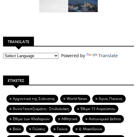
TRANSLATE
Powered by
Translate
ΕΤΙΚΕΤΕΣ
Aρχοντικά της Σιάτιστας
World News
Άγιος Παϊσιος
Άννα Γκουτζιαμάνη - Στυλιανάκη
Έθιμο 15 Αυγούστου
Έθιμο των Κλαδαριών
Αθλητικά
Αστυνομικό Δελτίο
Βοϊο
Γεύσεις
Γούνα
Δ. Μακεδονία