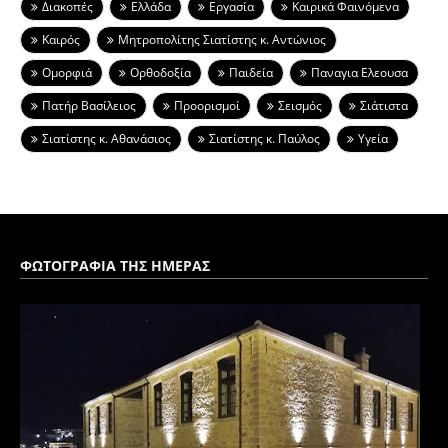
Διακοπές
Ελλάδα
Εργασία
Καιρικά Φαινόμενα
Καιρός
Μητροπολίτης Σιατίστης κ. Αντώνιος
Ομορφιά
Ορθοδοξία
Παιδεία
Παναγια Ελεουσα
Πατήρ Βασίλειος
Προορισμοί
Σεισμός
Σιάτιστα
Σιατίστης κ. Αθανάσιος
Σιατίστης κ. Παύλος
Υγεία
ΦΩΤΟΓΡΑΦΙΑ ΤΗΣ ΗΜΕΡΑΣ