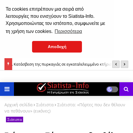
Τα cookies επιτρέπουν μια σειρά από
λειτουργίες που ενισχύουν το Siatista-Info.
Χρησιμοποιώντας τον ιστότοπο, συμφωνείτε με
τη χρήση των cookies.
Περισσότερα
Αποδοχή
την
Σιάτιστα: Ιερά Πανήγυρις του κοιμητηριακού Ι. Ν. Αγίου
Μ
Νικάνορος, 6 και 7 Αυγούστου 2026
Αρχική σελίδα
Σιάτιστα
Σιάτιστα: «Πόρτες που δεν θέλουν
να πεθάνουν» (εικόνες)
Σιάτιστα